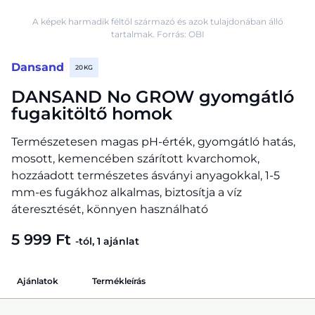
A képek harmadik féltől származó és azok tulajdonában álló
tartalmak. Forrás: OBI
Dansand
20 KG
DANSAND No GROW gyomgátló
fugakitöltő homok
Természetesen magas pH-érték, gyomgátló hatás,
mosott, kemencében szárított kvarchomok,
hozzáadott természetes ásványi anyagokkal, 1-5
mm-es fugákhoz alkalmas, biztosítja a víz
áteresztését, könnyen használható
5 999 Ft
-tól, 1 ajánlat
Ajánlatok
Termékleírás