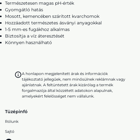
Természetesen magas pH-érték
Gyomgátló hatás
Mosott, kemencében szárított kvarchomok
Hozzáadott természetes ásványi anyagokkal
1-5 mm-es fugákhoz alkalmas
Biztosítja a víz áteresztését
Könnyen használható
A honlapon megjelenített árak és információk
tájékoztató jellegűek, nem minősülnek reklámnak vagy
ajánlatnak. A feltüntetett árak kizárólag a termék
forgalmazója által közzétett adatokon alapulnak,
amelyekért felelősséget nem vállalunk.
Tüzépinfó
Rólunk
Sajtó