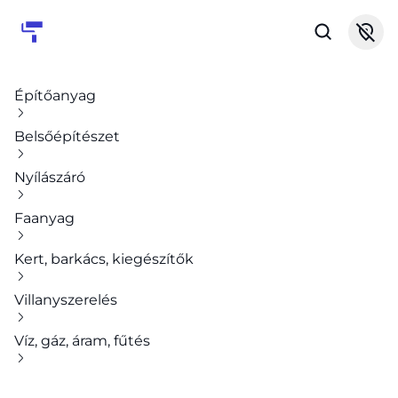
Építőanyag
Belsőépítészet
Nyílászáró
Faanyag
Kert, barkács, kiegészítők
Villanyszerelés
Víz, gáz, áram, fűtés