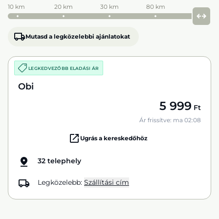
10 km
20 km
30 km
80 km
Mutasd a legközelebbi ajánlatokat
LEGKEDVEZŐBB ELADÁSI ÁR
Obi
5 999
Ft
Ár frissítve: ma 02:08
Ugrás a kereskedőhöz
32 telephely
Legközelebb:
Szállítási cím