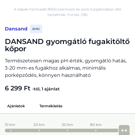
A képek harmadik féltől származó és azok tulajdonában álló
tartalmak. Forrás: OBI
Dansand
20 KG
DANSAND gyomgátló fugakitöltő
kőpor
Természetesen magas pH-érték, gyomgátló hatás,
3-20 mm-es fugákhoz alkalmas, minimális
porképződés, könnyen használható
6 299 Ft
-tól, 1 ajánlat
Ajánlatok
Termékleírás
10 km
20 km
30 km
80 km