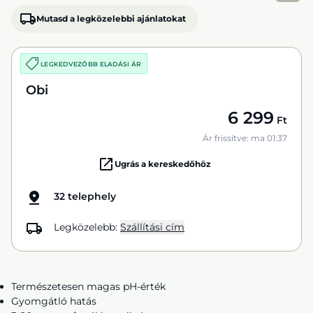
Mutasd a legközelebbi ajánlatokat
LEGKEDVEZŐBB ELADÁSI ÁR
Obi
6 299
Ft
Ár frissítve: ma 01:37
Ugrás a kereskedőhöz
32 telephely
Legközelebb:
Szállítási cím
Természetesen magas pH-érték
Gyomgátló hatás