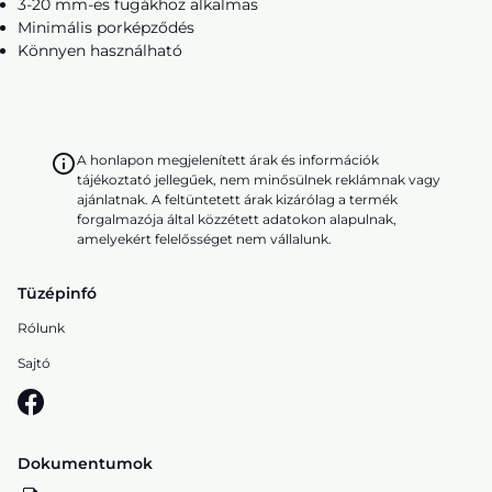
3-20 mm-es fugákhoz alkalmas
Minimális porképződés
Könnyen használható
A honlapon megjelenített árak és információk
tájékoztató jellegűek, nem minősülnek reklámnak vagy
ajánlatnak. A feltüntetett árak kizárólag a termék
forgalmazója által közzétett adatokon alapulnak,
amelyekért felelősséget nem vállalunk.
Tüzépinfó
Rólunk
Sajtó
Dokumentumok