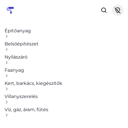
Építőanyag
Belsőépítészet
Nyílászáró
Faanyag
Kert, barkács, kiegészítők
Villanyszerelés
Víz, gáz, áram, fűtés