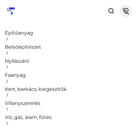
Építőanyag
Belsőépítészet
Nyílászáró
Faanyag
Kert, barkács, kiegészítők
Villanyszerelés
Víz, gáz, áram, fűtés