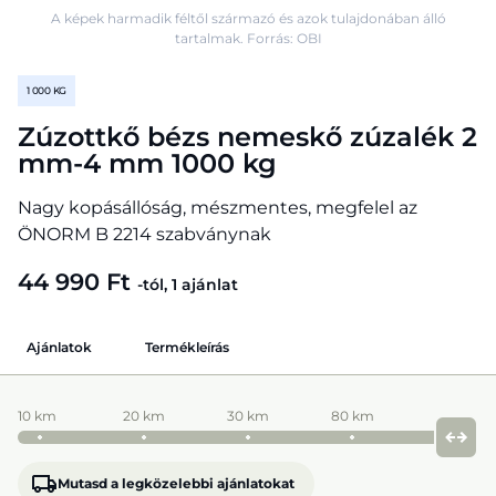
A képek harmadik féltől származó és azok tulajdonában álló
tartalmak. Forrás: OBI
1 000 KG
Zúzottkő bézs nemeskő zúzalék 2
mm-4 mm 1000 kg
Nagy kopásállóság, mészmentes, megfelel az
ÖNORM B 2214 szabványnak
44 990 Ft
-tól, 1 ajánlat
Ajánlatok
Termékleírás
10 km
20 km
30 km
80 km
Mutasd a legközelebbi ajánlatokat