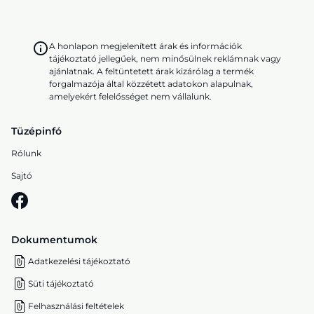
A honlapon megjelenített árak és információk
tájékoztató jellegűek, nem minősülnek reklámnak vagy
ajánlatnak. A feltüntetett árak kizárólag a termék
forgalmazója által közzétett adatokon alapulnak,
amelyekért felelősséget nem vállalunk.
Tüzépinfó
Rólunk
Sajtó
Dokumentumok
Adatkezelési tájékoztató
Süti tájékoztató
Felhasználási feltételek