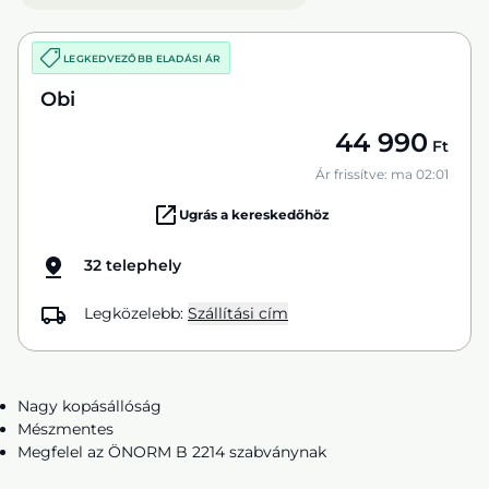
LEGKEDVEZŐBB ELADÁSI ÁR
Obi
44 990
Ft
Ár frissítve: ma 02:01
Ugrás a kereskedőhöz
32 telephely
Legközelebb:
Szállítási cím
Nagy kopásállóság
Mészmentes
Megfelel az ÖNORM B 2214 szabványnak