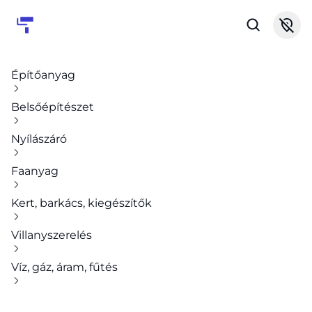
Építőanyag
Belsőépítészet
Nyílászáró
Faanyag
Kert, barkács, kiegészítők
Villanyszerelés
Víz, gáz, áram, fűtés