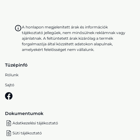
A honlapon megjelenített árak és információk
tájékoztató jellegűek, nem minősülnek reklámnak vagy
ajánlatnak. A feltüntetett árak kizárólag a termék
forgalmazója által közzétett adatokon alapulnak,
amelyekért felelősséget nem vállalunk.
Tüzépinfó
Rólunk
Sajtó
Dokumentumok
Adatkezelési tájékoztató
Süti tájékoztató