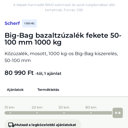
A képek harmadik féltől származó és azok tulajdonában álló
tartalmak. Forrás: OBI
Scherf
1 000 KG
Big-Bag bazaltzúzalék fekete 50-
100 mm 1000 kg
Kőzúzalék, mosott, 1000 kg-os Big-Bag kiszerelés,
50-100 mm
80 990 Ft
-tól, 1 ajánlat
Ajánlatok
Termékleírás
10 km
20 km
30 km
80 km
Mutasd a legközelebbi ajánlatokat