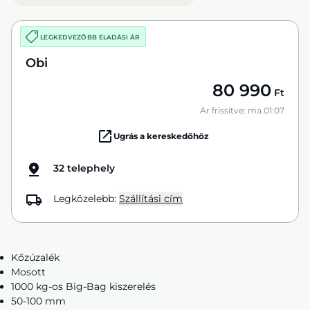
LEGKEDVEZŐBB ELADÁSI ÁR
Obi
80 990
Ft
Ár frissítve: ma 01:07
Ugrás a kereskedőhöz
32 telephely
Legközelebb:
Szállítási cím
Kőzúzalék
Mosott
1000 kg-os Big-Bag kiszerelés
50-100 mm