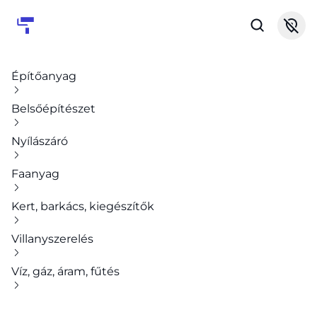
Építőanyag
Belsőépítészet
Nyílászáró
Faanyag
Kert, barkács, kiegészítők
Villanyszerelés
Víz, gáz, áram, fűtés