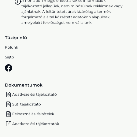
A honlapon megjelenített árak és információk
tájékoztató jellegűek, nem minősülnek reklámnak vagy
ajánlatnak. A feltüntetett árak kizárólag a termék
forgalmazója által közzétett adatokon alapulnak,
amelyekért felelősséget nem vállalunk.
Tüzépinfó
Rólunk
Sajtó
Dokumentumok
Adatkezelési tájékoztató
Süti tájékoztató
Felhasználási feltételek
Adatkezelési tájékoztatók