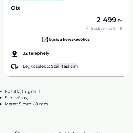
Obi
2 499
Ft
Ár frissítve: ma 01:49
Ugrás a kereskedőhöz
32 telephely
Legközelebb:
Szállítási cím
Kőzetfajta: gránit,
Szín: vörös,
Méret: 5 mm - 8 mm