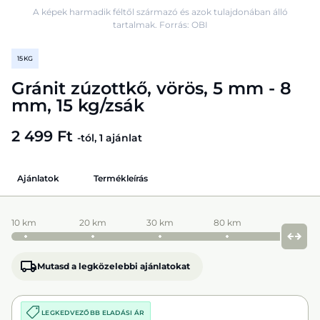
A képek harmadik féltől származó és azok tulajdonában álló
tartalmak. Forrás: OBI
15 KG
Gránit zúzottkő, vörös, 5 mm - 8
mm, 15 kg/zsák
2 499 Ft
-tól, 1 ajánlat
Ajánlatok
Termékleírás
10 km
20 km
30 km
80 km
Mutasd a legközelebbi ajánlatokat
LEGKEDVEZŐBB ELADÁSI ÁR