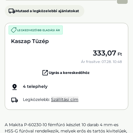
Mutasd a legközelebbi ajánlatokat
LEGKEDVEZŐBB ELADÁSI ÁR
Kaszap Tüzép
333,07
Ft
Ár frissítve: 07.28. 10:48
Ugrás a kereskedőhöz
4 telephely
Legközelebb:
Szállítási cím
A Makita P-60230-10 fémfúró készlet 10 darab 4 mm-es
HSS-G fúróval rendelkezik, melyek erős és tartós kivitelűek,