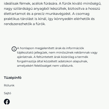
ideálisak fémek, acélok fúrására. A fúrók kiváló minőségű,
nagy szilárdságú anyagból készültek, biztosítva a hosszú
élettartamot és a precíz munkavégzést. A csomag
praktikus tárolást is kínál, így könnyedén elérhetők és
rendszerezhetők a fúrók.
A honlapon megjelenített árak és információk
tájékoztató jellegűek, nem minősülnek reklámnak vagy
ajánlatnak. A feltüntetett árak kizárólag a termék
forgalmazója által közzétett adatokon alapulnak,
amelyekért felelősséget nem vállalunk.
Tüzépinfó
Rólunk
Sajtó