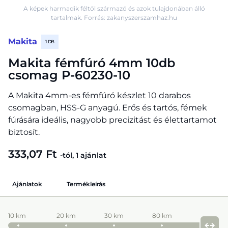
A képek harmadik féltől származó és azok tulajdonában álló
tartalmak. Forrás: zakanyszerszamhaz.hu
Makita
1 DB
Makita fémfúró 4mm 10db
csomag P-60230-10
A Makita 4mm-es fémfúró készlet 10 darabos
csomagban, HSS-G anyagú. Erős és tartós, fémek
fúrására ideális, nagyobb precizitást és élettartamot
biztosít.
333,07 Ft
-tól, 1 ajánlat
Ajánlatok
Termékleírás
10 km
20 km
30 km
80 km