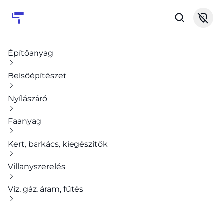
Építőanyag
Belsőépítészet
Nyílászáró
Faanyag
Kert, barkács, kiegészítők
Villanyszerelés
Víz, gáz, áram, fűtés