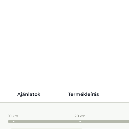
Ajánlatok
Termékleírás
10 km
20 km