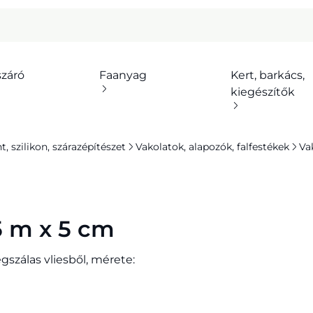
száró
Faanyag
Kert, barkács,
kiegészítők
 szilikon, szárazépítészet
Vakolatok, alapozók, falfestékek
Va
5 m x 5 cm
szálas vliesből, mérete: