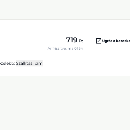
719
Ft
Ugrás a keres
Ár frissítve: ma 01:54
zelebb:
Szállítási cím