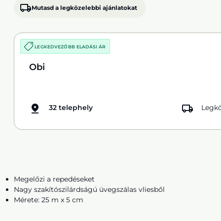
Mutasd a legközelebbi ajánlatokat
LEGKEDVEZŐBB ELADÁSI ÁR
Obi
32 telephely
Legkö
Megelőzi a repedéseket
Nagy szakítószilárdságú üvegszálas vliesből
Mérete: 25 m x 5 cm