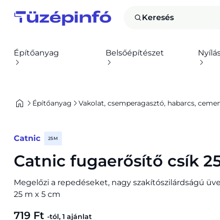
Keresés
Építőanyag
Belsőépítészet
Nyílá
Építőanyag
Vakolat, csemperagasztó, habarcs, cement,
Catnic
25 M
Catnic fugaerősítő csík 2
Megelőzi a repedéseket, nagy szakítószilárdságú üveg
25 m x 5 cm
719 Ft
-tól, 1 ajánlat