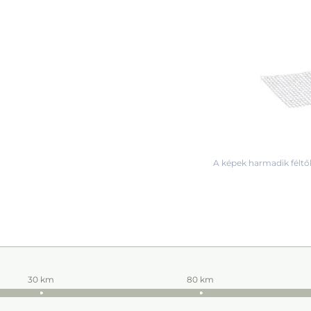
A képek harmadik féltől
30 km
80 km