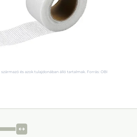
 származó és azok tulajdonában álló tartalmak. Forrás: OBI