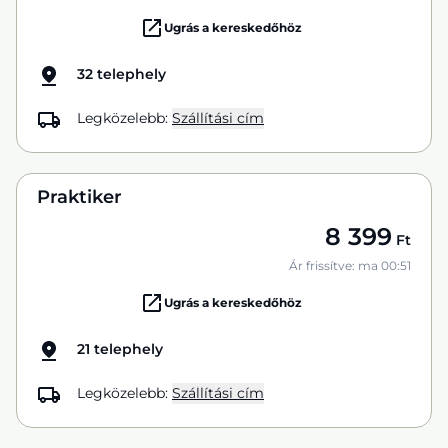
Ugrás a kereskedőhöz
32 telephely
Legközelebb:
Szállítási cím
Praktiker
8 399
Ft
Ár frissítve: ma 00:51
Ugrás a kereskedőhöz
21 telephely
Legközelebb:
Szállítási cím