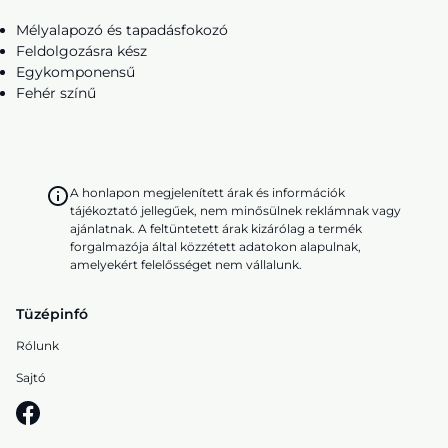
Mélyalapozó és tapadásfokozó
Feldolgozásra kész
Egykomponensű
Fehér színű
A honlapon megjelenített árak és információk
tájékoztató jellegűek, nem minősülnek reklámnak vagy
ajánlatnak. A feltüntetett árak kizárólag a termék
forgalmazója által közzétett adatokon alapulnak,
amelyekért felelősséget nem vállalunk.
Tüzépinfó
Rólunk
Sajtó