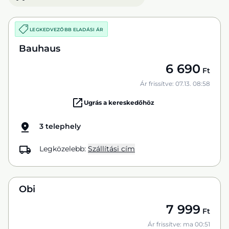
LEGKEDVEZŐBB ELADÁSI ÁR
Bauhaus
6 690
Ft
Ár frissítve: 07.13. 08:58
Ugrás a kereskedőhöz
3 telephely
Legközelebb:
Szállítási cím
Obi
7 999
Ft
Ár frissítve: ma 00:51