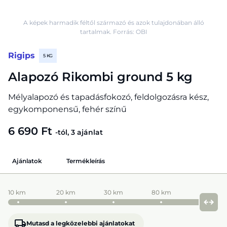
A képek harmadik féltől származó és azok tulajdonában álló
tartalmak. Forrás: OBI
Rigips
5 KG
Alapozó Rikombi ground 5 kg
Mélyalapozó és tapadásfokozó, feldolgozásra kész,
egykomponensű, fehér színű
6 690 Ft
-tól, 3 ajánlat
Ajánlatok
Termékleírás
10 km
20 km
30 km
80 km
Mutasd a legközelebbi ajánlatokat