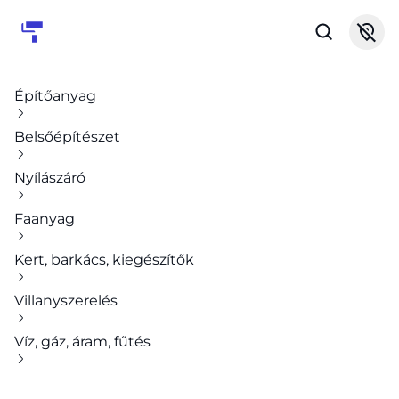
Építőanyag
Belsőépítészet
Nyílászáró
Faanyag
Kert, barkács, kiegészítők
Villanyszerelés
Víz, gáz, áram, fűtés