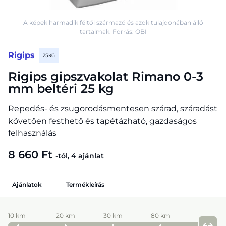
A képek harmadik féltől származó és azok tulajdonában álló
tartalmak. Forrás: OBI
Rigips
25 KG
Rigips gipszvakolat Rimano 0-3
mm beltéri 25 kg
Repedés- és zsugorodásmentesen szárad, száradást
követően festhető és tapétázható, gazdaságos
felhasználás
8 660 Ft
-tól, 4 ajánlat
Ajánlatok
Termékleírás
10 km
20 km
30 km
80 km