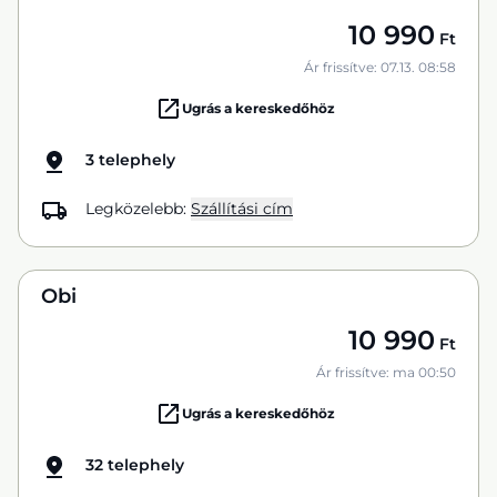
10 990
Ft
Ár frissítve: 07.13. 08:58
Ugrás a kereskedőhöz
3 telephely
Legközelebb:
Szállítási cím
Obi
10 990
Ft
Ár frissítve: ma 00:50
Ugrás a kereskedőhöz
32 telephely