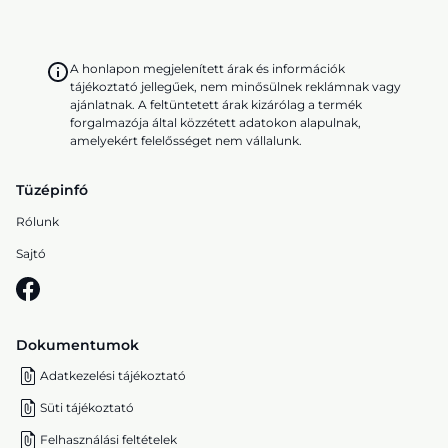
A honlapon megjelenített árak és információk
tájékoztató jellegűek, nem minősülnek reklámnak vagy
ajánlatnak. A feltüntetett árak kizárólag a termék
forgalmazója által közzétett adatokon alapulnak,
amelyekért felelősséget nem vállalunk.
Tüzépinfó
Rólunk
Sajtó
Dokumentumok
Adatkezelési tájékoztató
Süti tájékoztató
Felhasználási feltételek