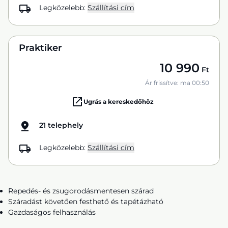
Legközelebb:
Szállítási cím
Praktiker
10 990
Ft
Ár frissítve: ma 00:50
Ugrás a kereskedőhöz
21 telephely
Legközelebb:
Szállítási cím
Repedés- és zsugorodásmentesen szárad
Száradást követően festhető és tapétázható
Gazdaságos felhasználás