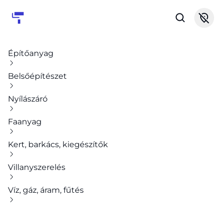
Építőanyag
Belsőépítészet
Nyílászáró
Faanyag
Kert, barkács, kiegészítők
Villanyszerelés
Víz, gáz, áram, fűtés