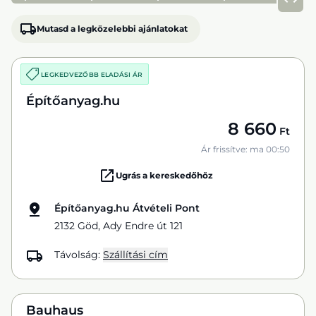
Mutasd a legközelebbi ajánlatokat
LEGKEDVEZŐBB ELADÁSI ÁR
Építőanyag.hu
8 660
Ft
Ár frissítve: ma 00:50
Ugrás a kereskedőhöz
Építőanyag.hu Átvételi Pont
2132 Göd, Ady Endre út 121
Távolság:
Szállítási cím
Bauhaus