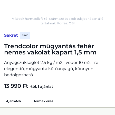
A képek harmadik féltől származó és azok tulajdonában álló
tartalmak. Forrás: OBI
Sakret
25 KG
Trendcolor műgyantás fehér
nemes vakolat kapart 1,5 mm
Anyagszükséglet 2,5 kg / m2,1 vödör 10 m2 - re
elegendő, műgyanta kötőanyagú, könnyen
bedolgozható
13 990 Ft
-tól, 1 ajánlat
Ajánlatok
Termékleírás