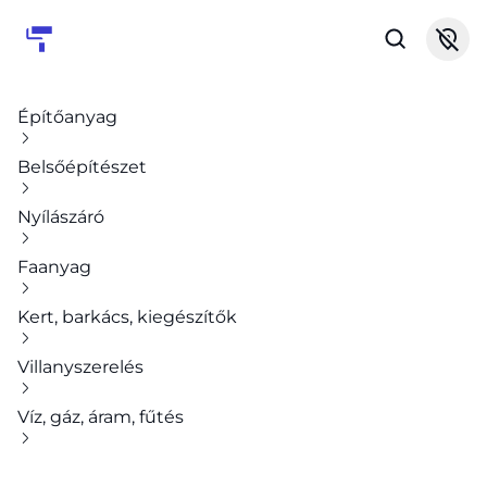
Építőanyag
Belsőépítészet
Nyílászáró
Faanyag
Kert, barkács, kiegészítők
Villanyszerelés
Víz, gáz, áram, fűtés