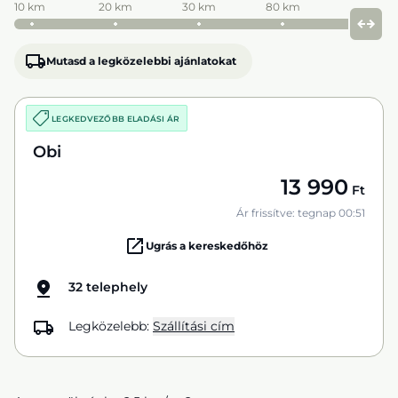
10 km
20 km
30 km
80 km
Mutasd a legközelebbi ajánlatokat
LEGKEDVEZŐBB ELADÁSI ÁR
Obi
13 990
Ft
Ár frissítve: tegnap 00:51
Ugrás a kereskedőhöz
32 telephely
Legközelebb:
Szállítási cím