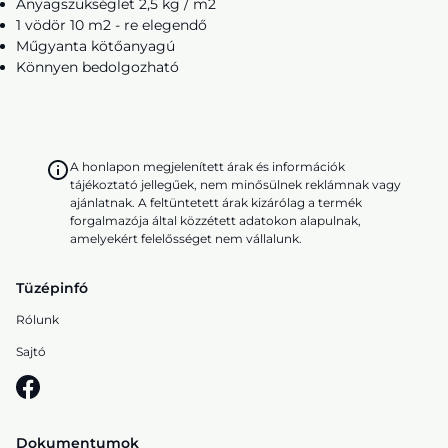
Anyagszükséglet 2,5 kg / m2
1 vödör 10 m2 - re elegendő
Műgyanta kötőanyagú
Könnyen bedolgozható
A honlapon megjelenített árak és információk
tájékoztató jellegűek, nem minősülnek reklámnak vagy
ajánlatnak. A feltüntetett árak kizárólag a termék
forgalmazója által közzétett adatokon alapulnak,
amelyekért felelősséget nem vállalunk.
Tüzépinfó
Rólunk
Sajtó
Dokumentumok