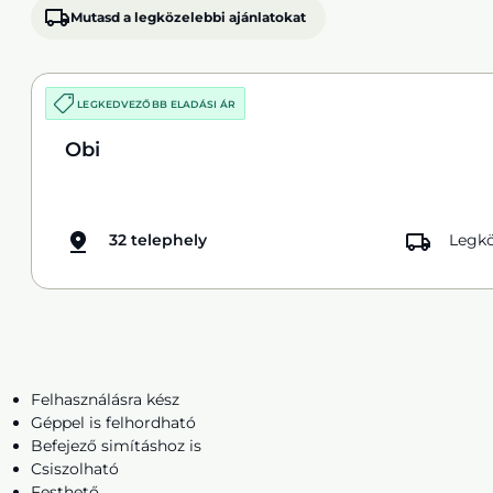
Mutasd a legközelebbi ajánlatokat
LEGKEDVEZŐBB ELADÁSI ÁR
Obi
32 telephely
Legkö
Felhasználásra kész
Géppel is felhordható
Befejező simításhoz is
Csiszolható
Festhető