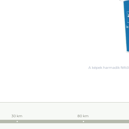
A képek harmadik féltől
30 km
80 km