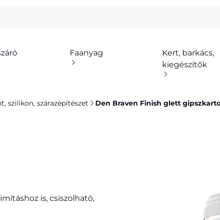
száró
Faanyag
Kert, barkács,
kiegészítők
 szilikon, szárazépítészet
Den Braven Finish glett gipszkart
imításhoz is, csiszolható,