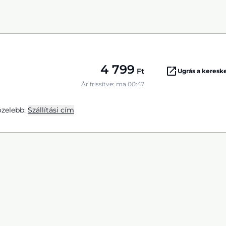
4 799
Ft
Ugrás a keres
Ár frissítve: ma 00:47
zelebb:
Szállítási cím