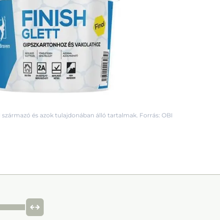
 származó és azok tulajdonában álló tartalmak. Forrás: OBI