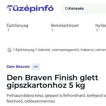
Keresés
Építőanyag
Belsőépítészet
Nyílá
Építőanyag
Vakolat, csemperagasztó, habarcs, cement,
Den Braven
5 KG
Den Braven Finish glett
gipszkartonhoz 5 kg
Felhasználásra kész, géppel is felhordható, befejező s
festhető, oldószermentes