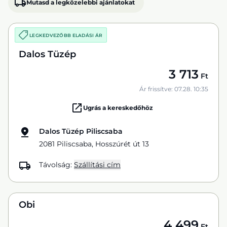
Mutasd a legközelebbi ajánlatokat
LEGKEDVEZŐBB ELADÁSI ÁR
Dalos Tüzép
3 713
Ft
Ár frissítve: 07.28. 10:35
Ugrás a kereskedőhöz
Dalos Tüzép Piliscsaba
2081 Piliscsaba, Hosszúrét út 13
Távolság:
Szállítási cím
Obi
4 499
Ft