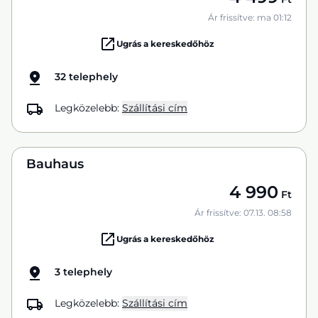
Ár frissítve: ma 01:12
Ugrás a kereskedőhöz
32 telephely
Legközelebb:
Szállítási cím
Bauhaus
4 990
Ft
Ár frissítve: 07.13. 08:58
Ugrás a kereskedőhöz
3 telephely
Legközelebb:
Szállítási cím