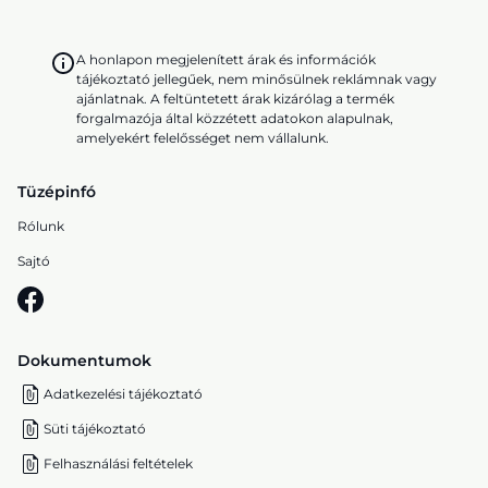
A honlapon megjelenített árak és információk
tájékoztató jellegűek, nem minősülnek reklámnak vagy
ajánlatnak. A feltüntetett árak kizárólag a termék
forgalmazója által közzétett adatokon alapulnak,
amelyekért felelősséget nem vállalunk.
Tüzépinfó
Rólunk
Sajtó
Dokumentumok
Adatkezelési tájékoztató
Süti tájékoztató
Felhasználási feltételek