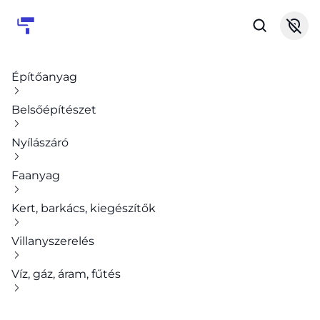
Építőanyag
Belsőépítészet
Nyílászáró
Faanyag
Kert, barkács, kiegészítők
Villanyszerelés
Víz, gáz, áram, fűtés