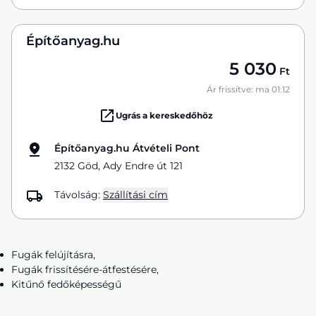
Építőanyag.hu
5 030
Ft
Ár frissítve: ma 01:12
Ugrás a kereskedőhöz
Építőanyag.hu Átvételi Pont
2132 Göd, Ady Endre út 121
Távolság:
Szállítási cím
Fugák felújításra,
Fugák frissítésére-átfestésére,
Kitűnő fedőképességű