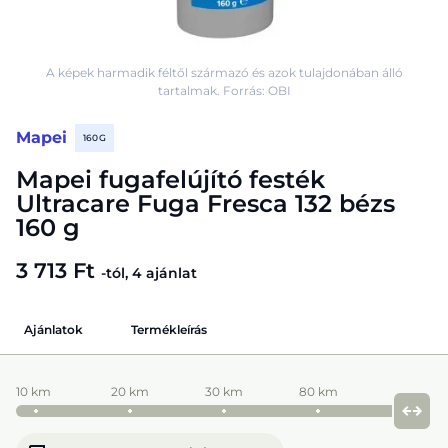
A képek harmadik féltől származó és azok tulajdonában álló
tartalmak. Forrás: OBI
Mapei
160 G
Mapei fugafelújító festék
Ultracare Fuga Fresca 132 bézs
160 g
3 713 Ft
-tól, 4 ajánlat
Ajánlatok
Termékleírás
10 km
20 km
30 km
80 km