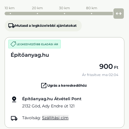
10 km
20 km
30 km
80 km
Mutasd a legközelebbi ajánlatokat
LEGKEDVEZŐBB ELADÁSI ÁR
Építőanyag.hu
900
Ft
Ár frissítve: ma 02:04
Ugrás a kereskedőhöz
Építőanyag.hu Átvételi Pont
2132 Göd, Ady Endre út 121
Távolság:
Szállítási cím