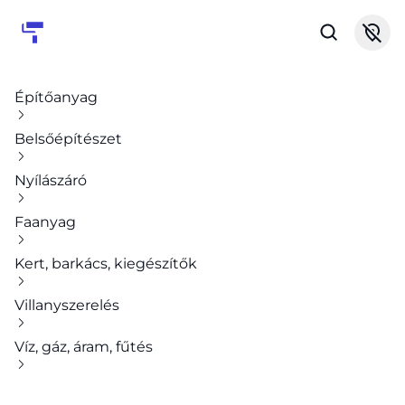
Építőanyag
Belsőépítészet
Nyílászáró
Faanyag
Kert, barkács, kiegészítők
Villanyszerelés
Víz, gáz, áram, fűtés