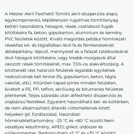
A Mester Akril Festhető Tömítő akril-diszperziós alapú,
egykomponensű, képlékenyen rugalmas tömítőanyag
beltéri használatra, hézagok, rések, csatlakozó fugák
kitöltésére fa, beton, gipszkarton, alumínium és kemény
PVC felületek között. Kiváló megoldás például homlokzati
résekhez kő- és téglafalban lévő fa és fémkereteknél;
ablakpárkány, lépcső, mennyezet és a falazat találkozásánál
lévő hézagok kitöltésére, vagy kisebb mozgások által
okozott rések tömítésénél, max. 7,5%-os alakváltozásig. A
kitöltendő rést határoló felületek legalább egyikének
nedvszívónak kell lennie (fa, gipszkarton, beton, tégla,
vakolat, stb.). Kitűnően tapad szinte minden felületen,
kivételt a PE, PP, teflon, akrilüveg és bitumenes felületek
jelentenek. Teljes száradás után átfesthető diszperziós és
olajbázisú festékkel. Egyaránt használható bel- és kültérben,
de nem alkalmazható állandó vízterhelésnek kitett
helyeken (pl. fürdőszoba). Használati
hőmérséklettartomány: -25 °C és +80 °C között.Nem
veszélyes készítmény, APEO; glikol; oldószer és
szilikonmentes. Bedolgozható +5 °C és +35 °C közötti