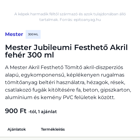
A képek harmadik féltől származó és azok tulajdonában álló
tartalmak. Forrás: epitoanyag.hu
Mester
300 ML
Mester Jubileumi Festhető Akril
fehér 300 ml
A Mester Akril Festhető Tömítő akril-diszperziós
alapú, egykomponensű, képlékenyen rugalmas
tömítőanyag beltéri használatra, hézagok, rések,
csatlakozó fugák kitöltésére fa, beton, gipszkarton,
alumínium és kemény PVC felületek között.
900 Ft
-tól, 1 ajánlat
Ajánlatok
Termékleírás