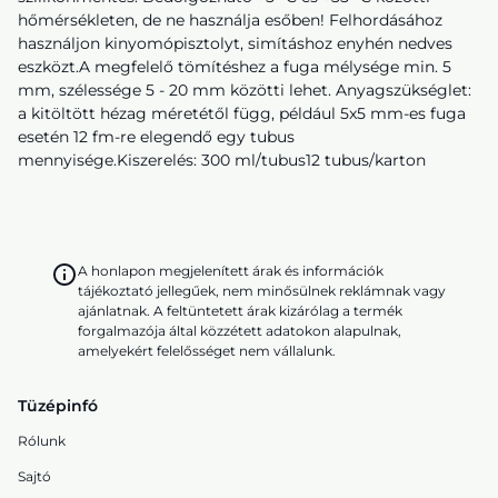
hőmérsékleten, de ne használja esőben! Felhordásához
használjon kinyomópisztolyt, simításhoz enyhén nedves
eszközt.A megfelelő tömítéshez a fuga mélysége min. 5
mm, szélessége 5 - 20 mm közötti lehet. Anyagszükséglet:
a kitöltött hézag méretétől függ, például 5x5 mm-es fuga
esetén 12 fm-re elegendő egy tubus
mennyisége.Kiszerelés: 300 ml/tubus12 tubus/karton
A honlapon megjelenített árak és információk
tájékoztató jellegűek, nem minősülnek reklámnak vagy
ajánlatnak. A feltüntetett árak kizárólag a termék
forgalmazója által közzétett adatokon alapulnak,
amelyekért felelősséget nem vállalunk.
Tüzépinfó
Rólunk
Sajtó