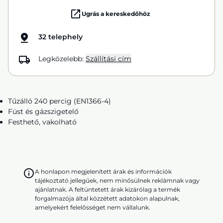
Ugrás a kereskedőhöz
32 telephely
Legközelebb:
Szállítási cím
Tűzálló 240 percig (EN1366-4)
Füst és gázszigetelő
Festhető, vakolható
A honlapon megjelenített árak és információk
tájékoztató jellegűek, nem minősülnek reklámnak vagy
ajánlatnak. A feltüntetett árak kizárólag a termék
forgalmazója által közzétett adatokon alapulnak,
amelyekért felelősséget nem vállalunk.