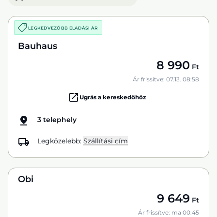
LEGKEDVEZŐBB ELADÁSI ÁR
Bauhaus
8 990
Ft
Ár frissítve: 07.13. 08:58
Ugrás a kereskedőhöz
3 telephely
Legközelebb:
Szállítási cím
Obi
9 649
Ft
Ár frissítve: ma 00:45