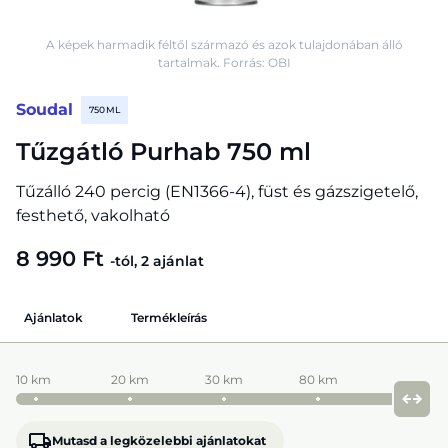
A képek harmadik féltől származó és azok tulajdonában álló
tartalmak. Forrás: OBI
Soudal
750 ML
Tűzgátló Purhab 750 ml
Tűzálló 240 percig (EN1366-4), füst és gázszigetelő,
festhető, vakolható
8 990 Ft
-tól, 2 ajánlat
Ajánlatok
Termékleírás
10 km
20 km
30 km
80 km
Mutasd a legközelebbi ajánlatokat