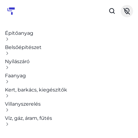
Építőanyag
Belsőépítészet
Nyílászáró
Faanyag
Kert, barkács, kiegészítők
Villanyszerelés
Víz, gáz, áram, fűtés