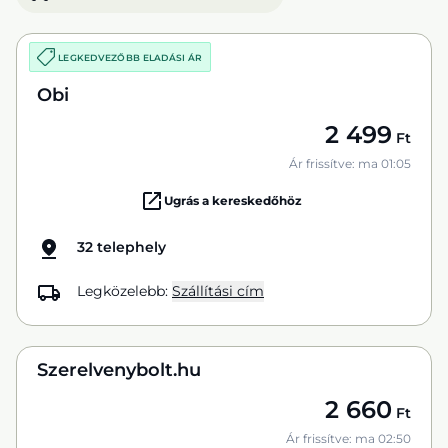
LEGKEDVEZŐBB ELADÁSI ÁR
Obi
2 499
Ft
Ár frissítve: ma 01:05
Ugrás a kereskedőhöz
32 telephely
Legközelebb:
Szállítási cím
Szerelvenybolt.hu
2 660
Ft
Ár frissítve: ma 02:50