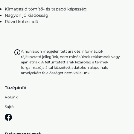
Kimagasló tömítő- és tapadó képesség
Nagyon jó kiadósság
Rövid kötési idő
A honlapon megjelenített árak és információk
tájékoztató jellegűek, nem minősülnek reklámnak vagy
ajánlatnak. A feltüntetett árak kizárólag a termék
forgalmazója által közzétett adatokon alapulnak,
amelyekért felelősséget nem vállalunk.
Tüzépinfó
Rólunk
Sajtó