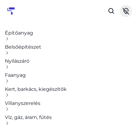
Építőanyag
Belsőépítészet
Nyílászáró
Faanyag
Kert, barkács, kiegészítők
Villanyszerelés
Víz, gáz, áram, fűtés