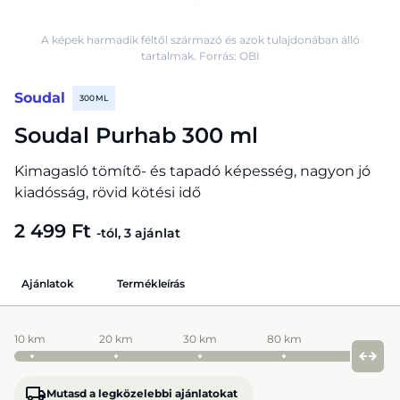
A képek harmadik féltől származó és azok tulajdonában álló
tartalmak. Forrás: OBI
Soudal
300 ML
Soudal Purhab 300 ml
Kimagasló tömítő- és tapadó képesség, nagyon jó
kiadósság, rövid kötési idő
2 499 Ft
-tól, 3 ajánlat
Ajánlatok
Termékleírás
10 km
20 km
30 km
80 km
Mutasd a legközelebbi ajánlatokat