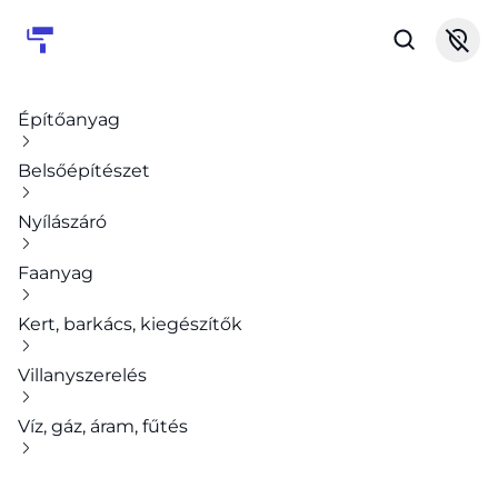
Építőanyag
Belsőépítészet
Nyílászáró
Faanyag
Kert, barkács, kiegészítők
Villanyszerelés
Víz, gáz, áram, fűtés