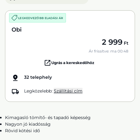
LEGKEDVEZŐBB ELADÁSI ÁR
Obi
2 999
Ft
Ár frissítve: ma 00:48
Ugrás a kereskedőhöz
32 telephely
Legközelebb:
Szállítási cím
Kimagasló tömítő- és tapadó képesség
Nagyon jó kiadósság
Rövid kötési idő