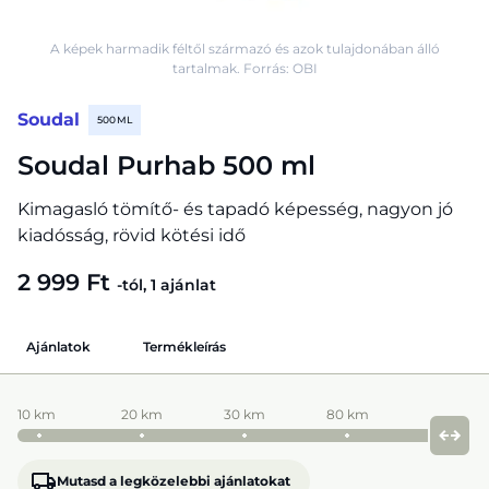
A képek harmadik féltől származó és azok tulajdonában álló
tartalmak. Forrás: OBI
Soudal
500 ML
Soudal Purhab 500 ml
Kimagasló tömítő- és tapadó képesség, nagyon jó
kiadósság, rövid kötési idő
2 999 Ft
-tól, 1 ajánlat
Ajánlatok
Termékleírás
10 km
20 km
30 km
80 km
Mutasd a legközelebbi ajánlatokat