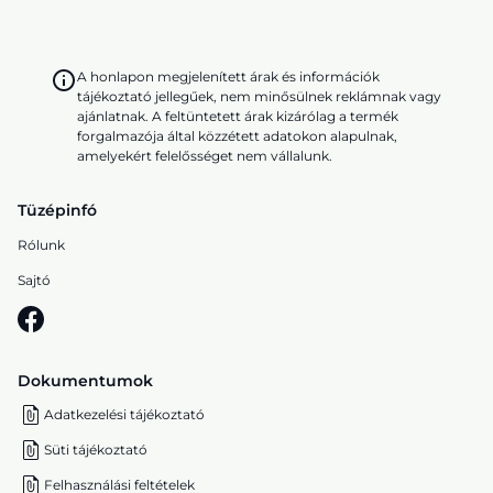
A honlapon megjelenített árak és információk
tájékoztató jellegűek, nem minősülnek reklámnak vagy
ajánlatnak. A feltüntetett árak kizárólag a termék
forgalmazója által közzétett adatokon alapulnak,
amelyekért felelősséget nem vállalunk.
Tüzépinfó
Rólunk
Sajtó
Dokumentumok
Adatkezelési tájékoztató
Süti tájékoztató
Felhasználási feltételek