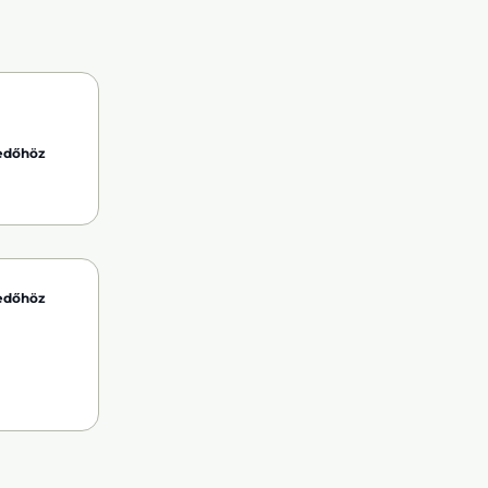
kedőhöz
kedőhöz