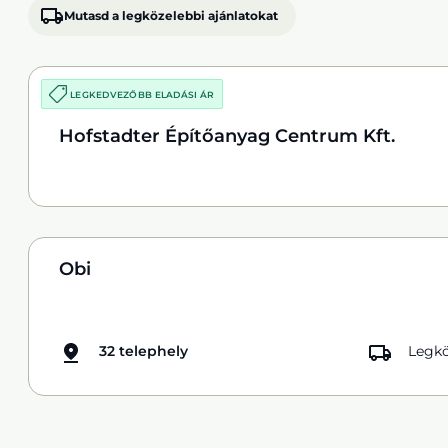
Mutasd a legközelebbi ajánlatokat
LEGKEDVEZŐBB ELADÁSI ÁR
Hofstadter Építőanyag Centrum Kft.
Obi
32 telephely
Legkö