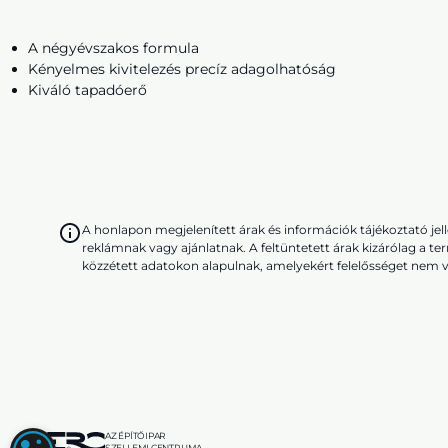
A négyévszakos formula
Kényelmes kivitelezés precíz adagolhatóság
Kiváló tapadóerő
A honlapon megjelenített árak és információk tájékoztató j
reklámnak vagy ajánlatnak. A feltüntetett árak kizárólag a te
közzétett adatokon alapulnak, amelyekért felelősséget nem v
AZ ÉPÍTŐIPAR
SZELLEMI CENTRUMA