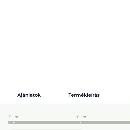
Ajánlatok
Termékleírás
10 km
20 km