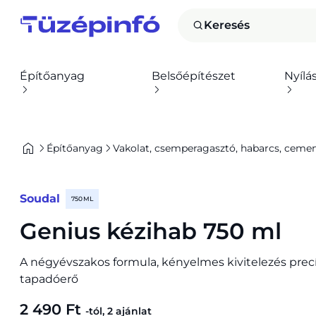
Keresés
Építőanyag
Belsőépítészet
Nyílá
Építőanyag
Vakolat, csemperagasztó, habarcs, cement,
Soudal
750 ML
Genius kézihab 750 ml
A négyévszakos formula, kényelmes kivitelezés precí
tapadóerő
2 490 Ft
-tól, 2 ajánlat