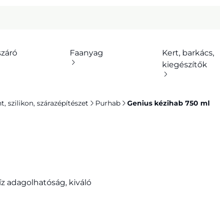
száró
Faanyag
Kert, barkács,
kiegészítők
 szilikon, szárazépítészet
Purhab
Genius kézihab 750 ml
z adagolhatóság, kiváló