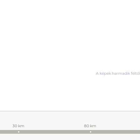
A képek harmadik féltől
30 km
80 km