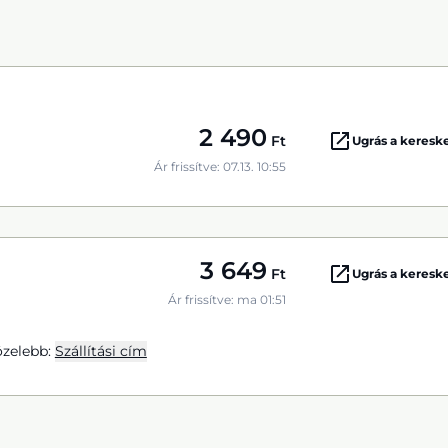
2 490
Ft
Ugrás a keres
Ár frissítve: 07.13. 10:55
3 649
Ft
Ugrás a keres
Ár frissítve: ma 01:51
zelebb:
Szállítási cím