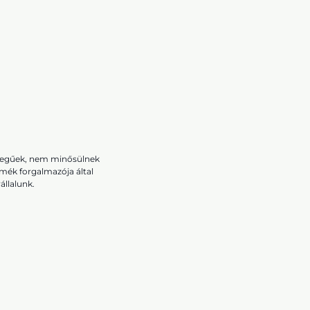
ellegűek, nem minősülnek
rmék forgalmazója által
állalunk.