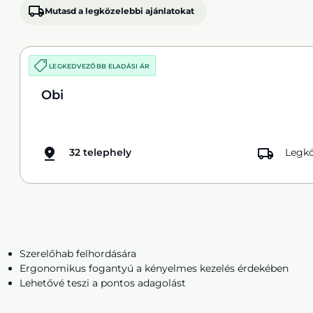
Mutasd a legközelebbi ajánlatokat
LEGKEDVEZŐBB ELADÁSI ÁR
Obi
32 telephely
Legkö
Szerelőhab felhordására
Ergonomikus fogantyú a kényelmes kezelés érdekében
Lehetővé teszi a pontos adagolást