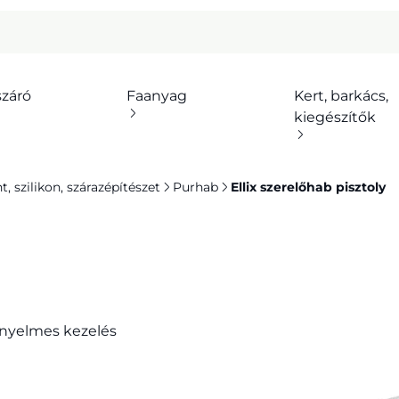
száró
Faanyag
Kert, barkács,
kiegészítők
 szilikon, szárazépítészet
Purhab
Ellix szerelőhab pisztoly
ényelmes kezelés