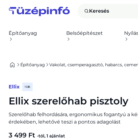
Keresés
Építőanyag
Belsőépítészet
Nyílá
Építőanyag
Vakolat, csemperagasztó, habarcs, cement,
Ellix
1 DB
Ellix szerelőhab pisztoly
Szerelőhab felhordására, ergonomikus fogantyú a k
érdekében, lehetővé teszi a pontos adagolást
3 499 Ft
-tól, 1 ajánlat