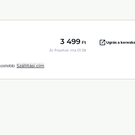
3 499
Ft
Ugrás a keres
Ár frissítve: ma 01:38
zelebb:
Szállítási cím