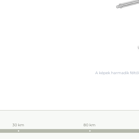
A képek harmadik féltől
30 km
80 km