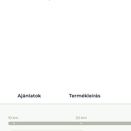
Ajánlatok
Termékleírás
10 km
20 km