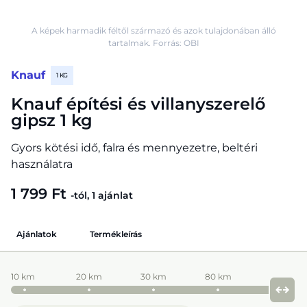
A képek harmadik féltől származó és azok tulajdonában álló
tartalmak. Forrás: OBI
Knauf
1 KG
Knauf építési és villanyszerelő
gipsz 1 kg
Gyors kötési idő, falra és mennyezetre, beltéri
használatra
1 799 Ft
-tól, 1 ajánlat
Ajánlatok
Termékleírás
10 km
20 km
30 km
80 km