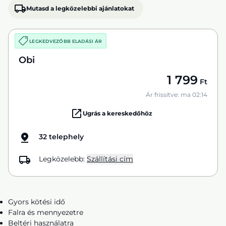
Mutasd a legközelebbi ajánlatokat
LEGKEDVEZŐBB ELADÁSI ÁR
Obi
1 799
Ft
Ár frissítve: ma 02:14
Ugrás a kereskedőhöz
32 telephely
Legközelebb:
Szállítási cím
Gyors kötési idő
Falra és mennyezetre
Beltéri használatra