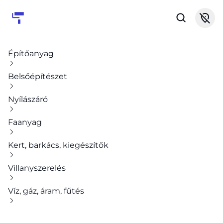
Építőanyag
Belsőépítészet
Nyílászáró
Faanyag
Kert, barkács, kiegészítők
Villanyszerelés
Víz, gáz, áram, fűtés