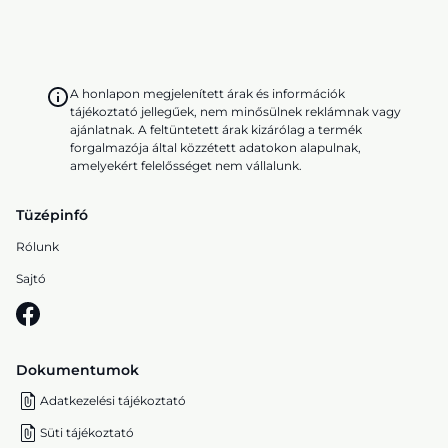
A honlapon megjelenített árak és információk
tájékoztató jellegűek, nem minősülnek reklámnak vagy
ajánlatnak. A feltüntetett árak kizárólag a termék
forgalmazója által közzétett adatokon alapulnak,
amelyekért felelősséget nem vállalunk.
Tüzépinfó
Rólunk
Sajtó
Dokumentumok
Adatkezelési tájékoztató
Süti tájékoztató