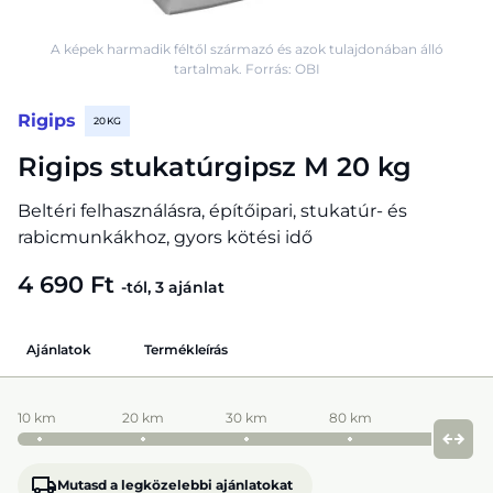
A képek harmadik féltől származó és azok tulajdonában álló
tartalmak. Forrás: OBI
Rigips
20 KG
Rigips stukatúrgipsz M 20 kg
Beltéri felhasználásra, építőipari, stukatúr- és
rabicmunkákhoz, gyors kötési idő
4 690 Ft
-tól, 3 ajánlat
Ajánlatok
Termékleírás
10 km
20 km
30 km
80 km
Mutasd a legközelebbi ajánlatokat