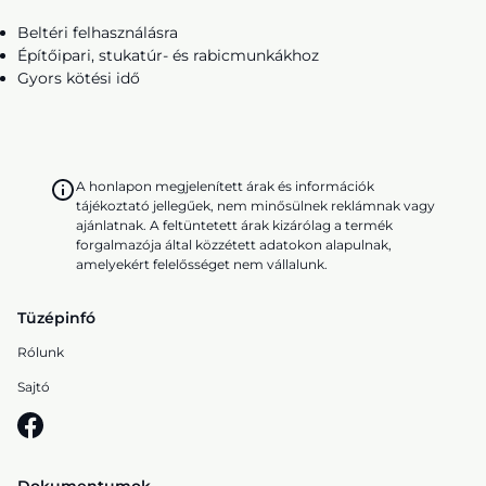
Beltéri felhasználásra
Építőipari, stukatúr- és rabicmunkákhoz
Gyors kötési idő
A honlapon megjelenített árak és információk
tájékoztató jellegűek, nem minősülnek reklámnak vagy
ajánlatnak. A feltüntetett árak kizárólag a termék
forgalmazója által közzétett adatokon alapulnak,
amelyekért felelősséget nem vállalunk.
Tüzépinfó
Rólunk
Sajtó