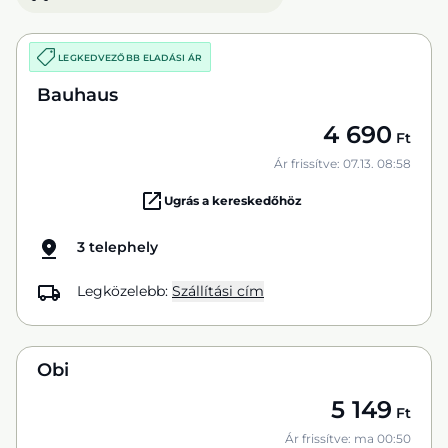
LEGKEDVEZŐBB ELADÁSI ÁR
Bauhaus
4 690
Ft
Ár frissítve: 07.13. 08:58
Ugrás a kereskedőhöz
3 telephely
Legközelebb:
Szállítási cím
Obi
5 149
Ft
Ár frissítve: ma 00:50