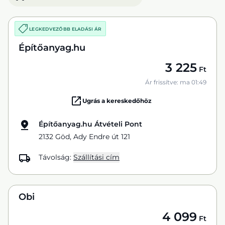
LEGKEDVEZŐBB ELADÁSI ÁR
Építőanyag.hu
3 225
Ft
Ár frissítve: ma 01:49
Ugrás a kereskedőhöz
Építőanyag.hu Átvételi Pont
2132 Göd, Ady Endre út 121
Távolság:
Szállítási cím
Obi
4 099
Ft