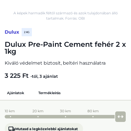
A képek harmadik féltől származó és azok tulajdonában álló
tartalmak. Forrás: OBI
Dulux
2 KG
Dulux Pre-Paint Cement fehér 2 x
1kg
Kiváló védelmet biztosít, beltéri használatra
3 225 Ft
-tól, 3 ajánlat
Ajánlatok
Termékleírás
10 km
20 km
30 km
80 km
Mutasd a legközelebbi ajánlatokat