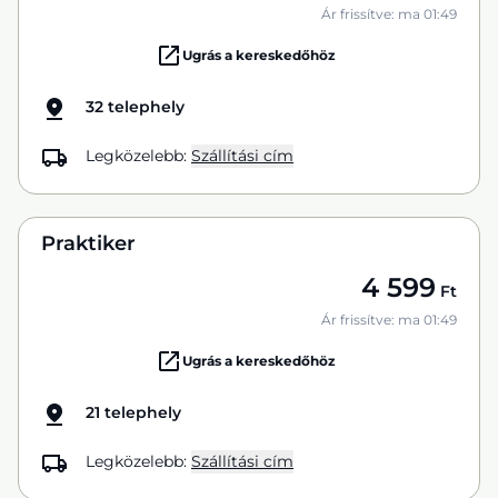
Ár frissítve: ma 01:49
Ugrás a kereskedőhöz
32 telephely
Legközelebb:
Szállítási cím
Praktiker
4 599
Ft
Ár frissítve: ma 01:49
Ugrás a kereskedőhöz
21 telephely
Legközelebb:
Szállítási cím