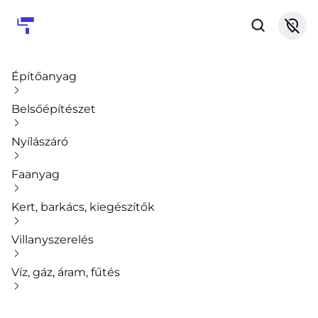
Építőanyag
Belsőépítészet
Nyílászáró
Faanyag
Kert, barkács, kiegészítők
Villanyszerelés
Víz, gáz, áram, fűtés