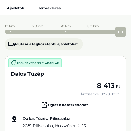
Ajánlatok
Termékleírás
10 km
20 km
30 km
80 km
Mutasd a legközelebbi ajánlatokat
LEGKEDVEZŐBB ELADÁSI ÁR
Dalos Tüzép
8 413
Ft
Ár frissítve: 07.28. 10:29
Ugrás a kereskedőhöz
Dalos Tüzép Piliscsaba
2081 Piliscsaba, Hosszúrét út 13