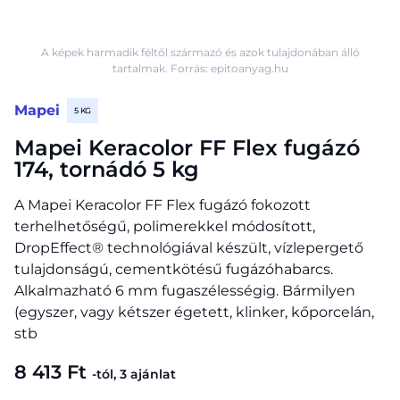
A képek harmadik féltől származó és azok tulajdonában álló
tartalmak. Forrás: epitoanyag.hu
Mapei
5 KG
Mapei Keracolor FF Flex fugázó
174, tornádó 5 kg
A Mapei Keracolor FF Flex fugázó fokozott
terhelhetőségű, polimerekkel módosított,
DropEffect® technológiával készült, vízlepergető
tulajdonságú, cementkötésű fugázóhabarcs.
Alkalmazható 6 mm fugaszélességig. Bármilyen
(egyszer, vagy kétszer égetett, klinker, kőporcelán,
stb
8 413 Ft
-tól, 3 ajánlat