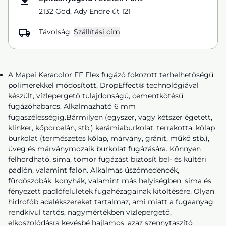
2132 Göd, Ady Endre út 121
Távolság:
Szállítási cím
A Mapei Keracolor FF Flex fugázó fokozott terhelhetőségű,
polimerekkel módosított, DropEffect® technológiával
készült, vízlepergető tulajdonságú, cementkötésű
fugázóhabarcs. Alkalmazható 6 mm
fugaszélességig.Bármilyen (egyszer, vagy kétszer égetett,
klinker, kőporcelán, stb.) kerámiaburkolat, terrakotta, kőlap
burkolat (természetes kőlap, márvány, gránit, műkő stb.),
üveg és márványmozaik burkolat fugázására. Könnyen
felhordható, sima, tömör fugázást biztosít bel- és kültéri
padlón, valamint falon. Alkalmas úszómedencék,
fürdőszobák, konyhák, valamint más helyiségben, sima és
fényezett padlófelületek fugahézagainak kitöltésére. Olyan
hidrofób adalékszereket tartalmaz, ami miatt a fugaanyag
rendkívül tartós, nagymértékben vízlepergető,
elkoszolódásra kevésbé hajlamos, azaz szennytaszító