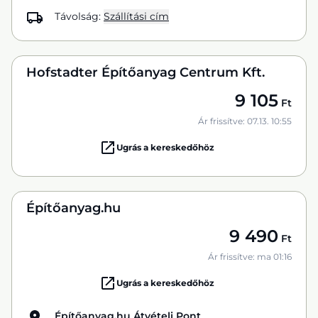
Távolság:
Szállítási cím
Hofstadter Építőanyag Centrum Kft.
9 105
Ft
Ár frissítve: 07.13. 10:55
Ugrás a kereskedőhöz
Építőanyag.hu
9 490
Ft
Ár frissítve: ma 01:16
Ugrás a kereskedőhöz
Építőanyag.hu Átvételi Pont