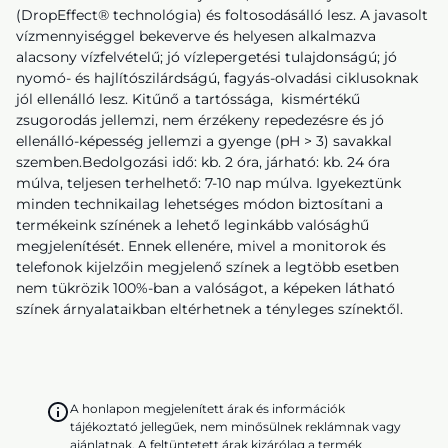
(DropEffect® technológia) és foltosodásálló lesz. A javasolt
vízmennyiséggel bekeverve és helyesen alkalmazva
alacsony vízfelvételű; jó vízlepergetési tulajdonságú; jó
nyomó- és hajlítószilárdságú, fagyás-olvadási ciklusoknak
jól ellenálló lesz. Kitűnő a tartóssága, kismértékű
zsugorodás jellemzi, nem érzékeny repedezésre és jó
ellenálló-képesség jellemzi a gyenge (pH > 3) savakkal
szemben.Bedolgozási idő: kb. 2 óra, járható: kb. 24 óra
múlva, teljesen terhelhető: 7-10 nap múlva. Igyekeztünk
minden technikailag lehetséges módon biztosítani a
termékeink színének a lehető leginkább valósághű
megjelenítését. Ennek ellenére, mivel a monitorok és
telefonok kijelzőin megjelenő színek a legtöbb esetben
nem tükrözik 100%-ban a valóságot, a képeken látható
színek árnyalataikban eltérhetnek a tényleges színektől.
A honlapon megjelenített árak és információk
tájékoztató jellegűek, nem minősülnek reklámnak vagy
ajánlatnak. A feltüntetett árak kizárólag a termék