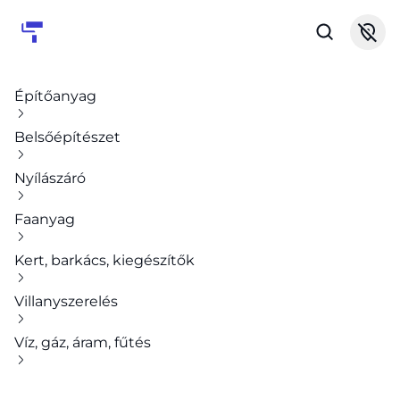
Építőanyag
Belsőépítészet
Nyílászáró
Faanyag
Kert, barkács, kiegészítők
Villanyszerelés
Víz, gáz, áram, fűtés