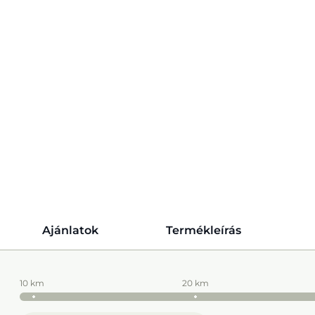
Ajánlatok
Termékleírás
10 km
20 km