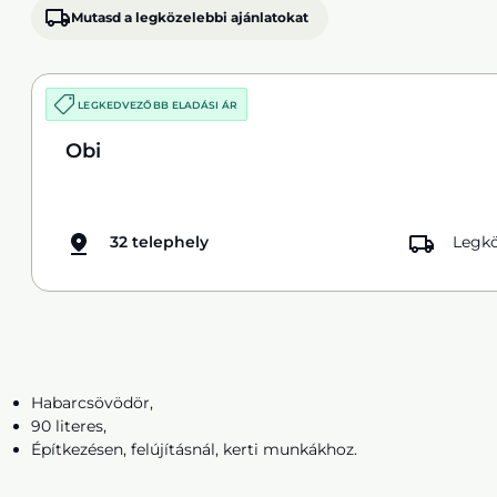
Mutasd a legközelebbi ajánlatokat
LEGKEDVEZŐBB ELADÁSI ÁR
Obi
32 telephely
Legkö
Habarcsövödör,
90 literes,
Építkezésen, felújításnál, kerti munkákhoz.