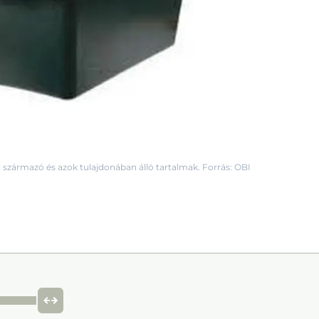
 származó és azok tulajdonában álló tartalmak. Forrás: OBI