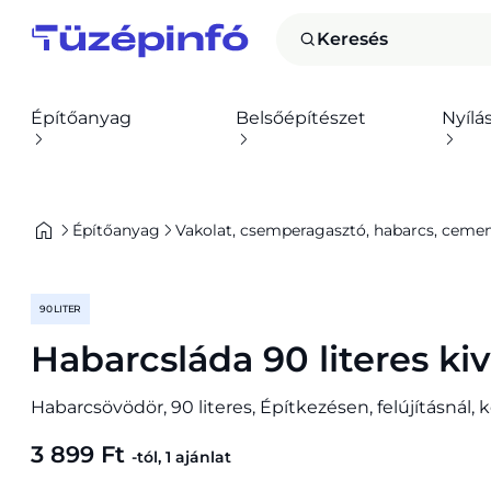
Keresés
Építőanyag
Belsőépítészet
Nyílá
Építőanyag
Vakolat, csemperagasztó, habarcs, cement,
90 LITER
Habarcsláda 90 literes ki
Habarcsövödör, 90 literes, Építkezésen, felújításnál,
3 899 Ft
-tól, 1 ajánlat