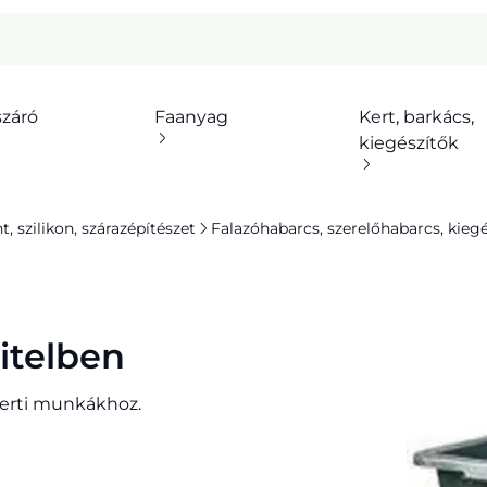
száró
Faanyag
Kert, barkács,
kiegészítők
 szilikon, szárazépítészet
Falazóhabarcs, szerelőhabarcs, kiegé
vitelben
 kerti munkákhoz.