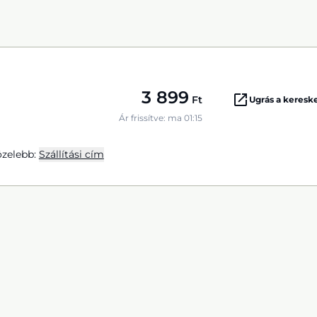
3 899
Ft
Ugrás a keres
Ár frissítve: ma 01:15
zelebb:
Szállítási cím