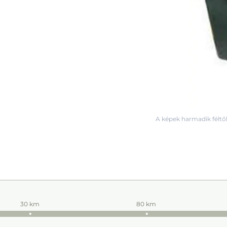
A képek harmadik féltől
30 km
80 km