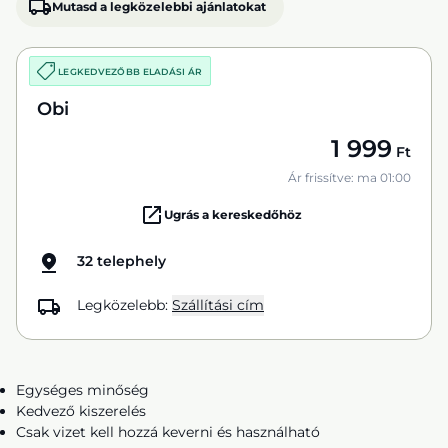
Mutasd a legközelebbi ajánlatokat
LEGKEDVEZŐBB ELADÁSI ÁR
Obi
1 999
Ft
Ár frissítve: ma 01:00
Ugrás a kereskedőhöz
32 telephely
Legközelebb:
Szállítási cím
Egységes minőség
Kedvező kiszerelés
Csak vizet kell hozzá keverni és használható