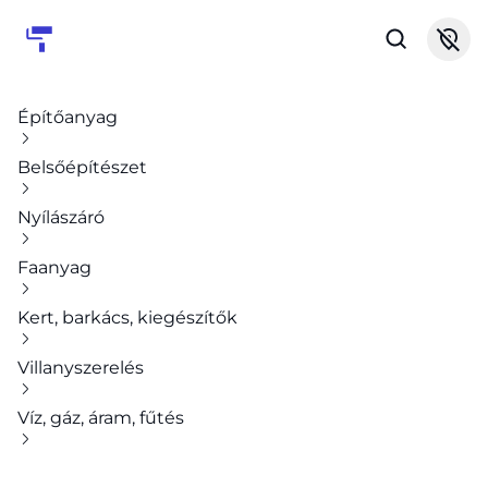
Építőanyag
Belsőépítészet
Nyílászáró
Faanyag
Kert, barkács, kiegészítők
Villanyszerelés
Víz, gáz, áram, fűtés