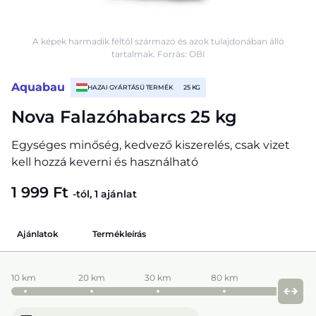
A képek harmadik féltől származó és azok tulajdonában álló
tartalmak. Forrás: OBI
Aquabau
HAZAI GYÁRTÁSÚ TERMÉK
25 KG
Nova Falazóhabarcs 25 kg
Egységes minőség, kedvező kiszerelés, csak vizet
kell hozzá keverni és használható
1 999 Ft
-tól, 1 ajánlat
Ajánlatok
Termékleírás
10 km
20 km
30 km
80 km