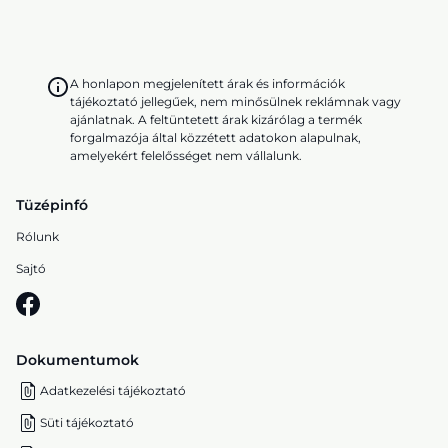
A honlapon megjelenített árak és információk
tájékoztató jellegűek, nem minősülnek reklámnak vagy
ajánlatnak. A feltüntetett árak kizárólag a termék
forgalmazója által közzétett adatokon alapulnak,
amelyekért felelősséget nem vállalunk.
Tüzépinfó
Rólunk
Sajtó
Dokumentumok
Adatkezelési tájékoztató
Süti tájékoztató