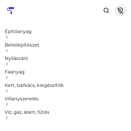
Építőanyag
Belsőépítészet
Nyílászáró
Faanyag
Kert, barkács, kiegészítők
Villanyszerelés
Víz, gáz, áram, fűtés