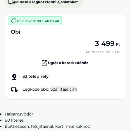
Mutasd a legközelebbi ajánlatokat
LEGKEDVEZŐBB ELADÁSI ÁR
Obi
3 499
Ft
Ár frissítve: ma 01:10
Ugrás a kereskedőhöz
32 telephely
Legközelebb:
Szállítási cím
Habarcsvödör
60 literes
Építkezésen, felújításnál, kerti munkákhoz.