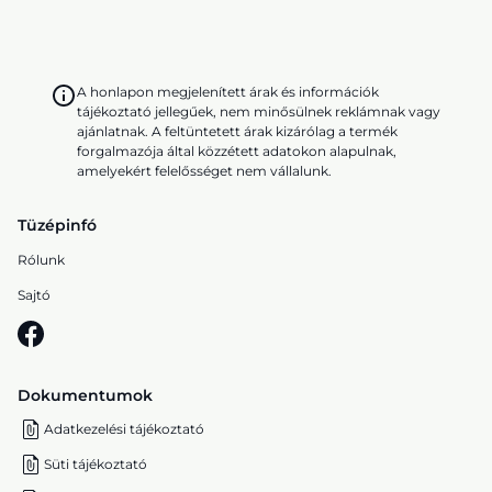
A honlapon megjelenített árak és információk
tájékoztató jellegűek, nem minősülnek reklámnak vagy
ajánlatnak. A feltüntetett árak kizárólag a termék
forgalmazója által közzétett adatokon alapulnak,
amelyekért felelősséget nem vállalunk.
Tüzépinfó
Rólunk
Sajtó
Dokumentumok
Adatkezelési tájékoztató
Süti tájékoztató