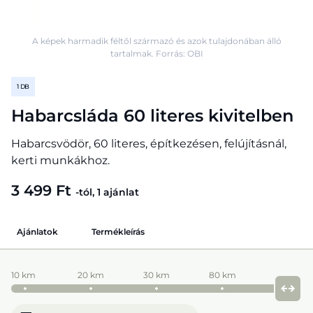
A képek harmadik féltől származó és azok tulajdonában álló
tartalmak. Forrás: OBI
1 DB
Habarcsláda 60 literes kivitelben
Habarcsvödör, 60 literes, építkezésen, felújításnál,
kerti munkákhoz.
3 499 Ft
-tól, 1 ajánlat
Ajánlatok
Termékleírás
10 km
20 km
30 km
80 km