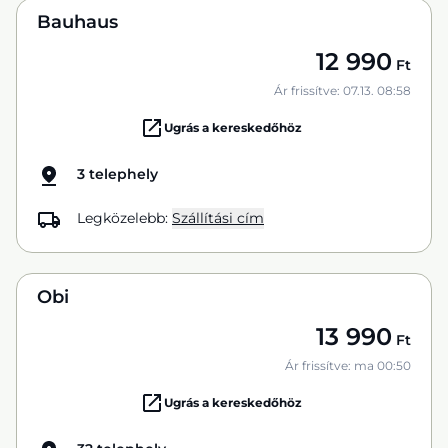
Bauhaus
12 990
Ft
Ár frissítve: 07.13. 08:58
Ugrás a kereskedőhöz
3 telephely
Legközelebb:
Szállítási cím
Obi
13 990
Ft
Ár frissítve: ma 00:50
Ugrás a kereskedőhöz