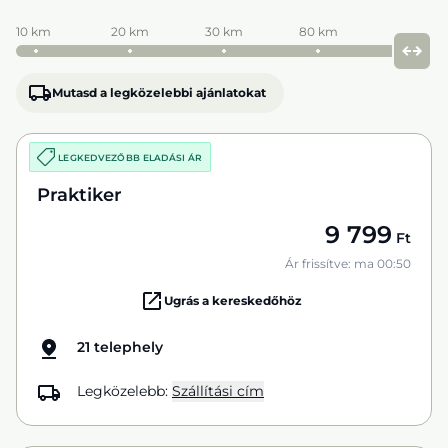
10 km
20 km
30 km
80 km
Mutasd a legközelebbi ajánlatokat
LEGKEDVEZŐBB ELADÁSI ÁR
Praktiker
9 799
Ft
Ár frissítve: ma 00:50
Ugrás a kereskedőhöz
21 telephely
Legközelebb:
Szállítási cím