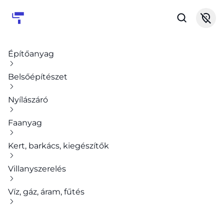
Építőanyag
Belsőépítészet
Nyílászáró
Faanyag
Kert, barkács, kiegészítők
Villanyszerelés
Víz, gáz, áram, fűtés