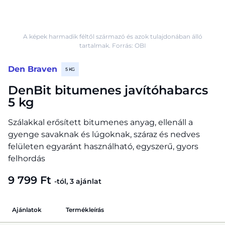
A képek harmadik féltől származó és azok tulajdonában álló
tartalmak. Forrás: OBI
Den Braven
5 KG
DenBit bitumenes javítóhabarcs
5 kg
Szálakkal erősített bitumenes anyag, ellenáll a
gyenge savaknak és lúgoknak, száraz és nedves
felületen egyaránt használható, egyszerű, gyors
felhordás
9 799 Ft
-tól, 3 ajánlat
Ajánlatok
Termékleírás