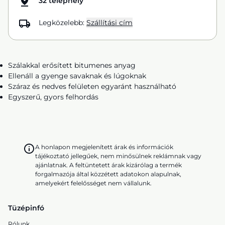
32 telephely
Legközelebb:
Szállítási cím
Szálakkal erősített bitumenes anyag
Ellenáll a gyenge savaknak és lúgoknak
Száraz és nedves felületen egyaránt használható
Egyszerű, gyors felhordás
A honlapon megjelenített árak és információk
tájékoztató jellegűek, nem minősülnek reklámnak vagy
ajánlatnak. A feltüntetett árak kizárólag a termék
forgalmazója által közzétett adatokon alapulnak,
amelyekért felelősséget nem vállalunk.
Tüzépinfó
Rólunk