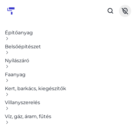
Építőanyag
Belsőépítészet
Nyílászáró
Faanyag
Kert, barkács, kiegészítők
Villanyszerelés
Víz, gáz, áram, fűtés