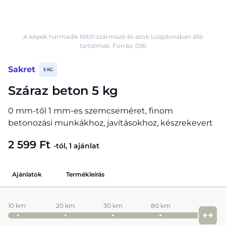
A képek harmadik féltől származó és azok tulajdonában álló
tartalmak. Forrás: OBI
Sakret
5 KG
Száraz beton 5 kg
0 mm-től 1 mm-es szemcseméret, finom
betonozási munkákhoz, javításokhoz, készrekevert
2 599 Ft
-tól, 1 ajánlat
Ajánlatok
Termékleírás
10 km
20 km
30 km
80 km