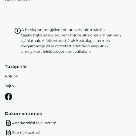
A honlapon megjelenített árak és információk
tájékoztató jellegűek, nem minősülnek reklámnak vagy
ajánlatnak. A feltüntetett árak kizárólag a termék
forgalmazója által közzétett adatokon alapulnak,
amelyekért felelősséget nem vállalunk.
Tüzépinfó
Rólunk
Sajtó
Dokumentumok
Adatkezelési tájékoztató
Süti tájékoztató