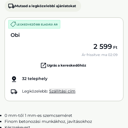
Mutasd a legközelebbi ajánlatokat
LEGKEDVEZŐBB ELADÁSI ÁR
Obi
2 599
Ft
Ár frissítve: ma 02:09
Ugrás a kereskedőhöz
32 telephely
Legközelebb:
Szállítási cím
0 mm-től 1 mm-es szemcseméret
Finom betonozási munkákhoz, javításokhoz
Készrekevert