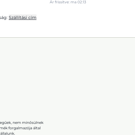
Ár frissítve: ma 02:13
ság:
Szállítási cím
ellegűek, nem minősülnek
rmék forgalmazója által
állalunk.