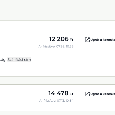
12 206
Ft
Ugrás a keres
Ár frissítve: 07.28. 10:35
ság:
Szállítási cím
14 478
Ft
Ugrás a keres
Ár frissítve: 07.13. 10:54