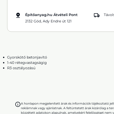
Építőanyag.hu Átvételi Pont
Távol
2132 Göd, Ady Endre út 121
Gyorskötő betonjavító
1-40 rétegvastagságig
R3 osztályozású
A honlapon megjelenített árak és információk tájékoztató j
reklámnak vagy ajánlatnak. A feltüntetett árak kizárólag a te
közzétett adatokon alapulnak, amelyekért felelősséget nem v