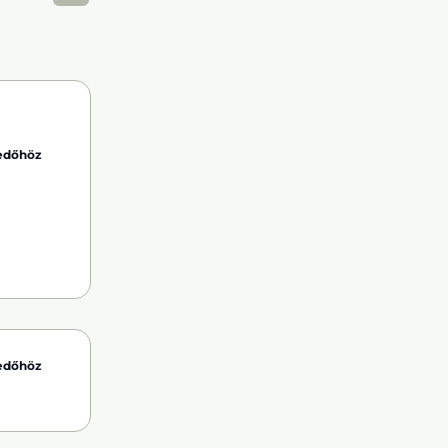
kedőhöz
kedőhöz