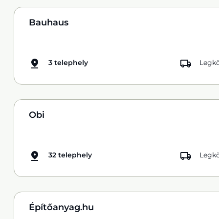
Bauhaus
3 telephely
Legkö
Obi
32 telephely
Legkö
Építőanyag.hu