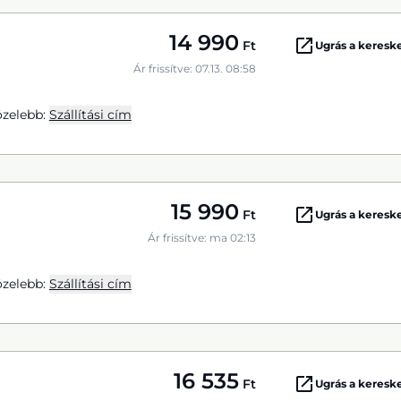
14 990
Ft
Ugrás a keres
Ár frissítve: 07.13. 08:58
zelebb:
Szállítási cím
15 990
Ft
Ugrás a keres
Ár frissítve: ma 02:13
zelebb:
Szállítási cím
16 535
Ft
Ugrás a keres