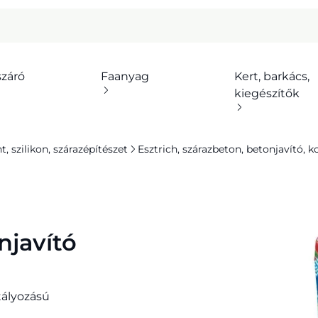
száró
Faanyag
Kert, barkács,
kiegészítők
 szilikon, szárazépítészet
Esztrich, szárazbeton, betonjavító, k
njavító
tályozású