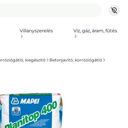
Villanyszerelés
Víz, gáz, áram, fűtés
orróziógátló, kiegészítő
Betonjavító, korróziógátló