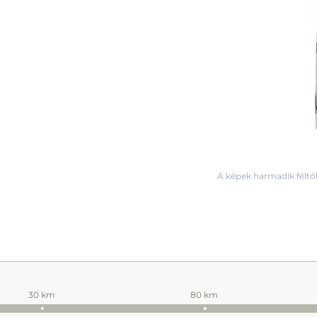
A képek harmadik féltől
30 km
80 km