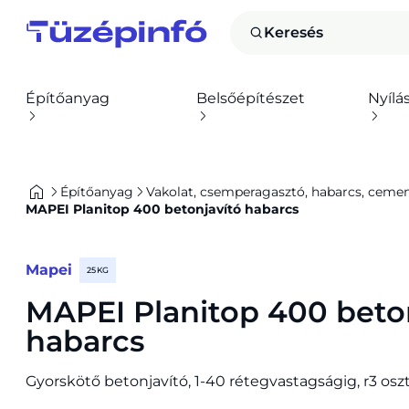
Keresés
Építőanyag
Belsőépítészet
Nyílá
Építőanyag
Vakolat, csemperagasztó, habarcs, cement,
MAPEI Planitop 400 betonjavító habarcs
Mapei
25 KG
MAPEI Planitop 400 beto
habarcs
Gyorskötő betonjavító, 1-40 rétegvastagságig, r3 osz