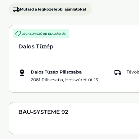
Mutasd a legközelebbi ajánlatokat
LEGKEDVEZŐBB ELADÁSI ÁR
Dalos Tüzép
Dalos Tüzép Piliscsaba
Távol
2081 Piliscsaba, Hosszúrét út 13
BAU-SYSTEME 92