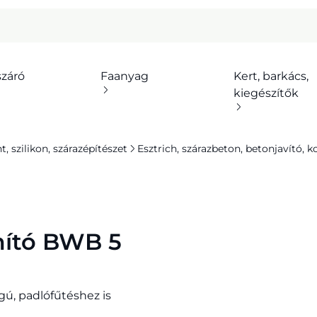
száró
Faanyag
Kert, barkács,
kiegészítők
 szilikon, szárazépítészet
Esztrich, szárazbeton, betonjavító, k
imító BWB 5
gú, padlófűtéshez is