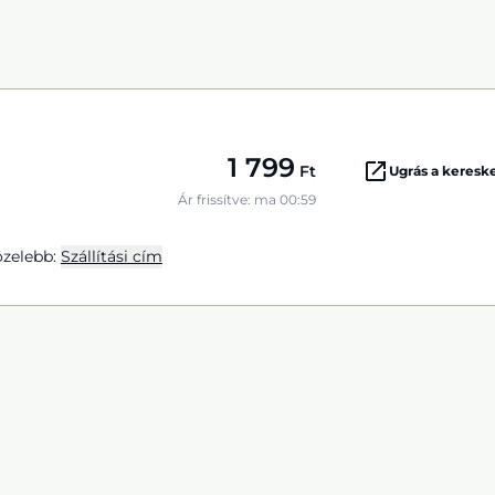
1 799
Ft
Ugrás a keres
Ár frissítve: ma 00:59
zelebb:
Szállítási cím