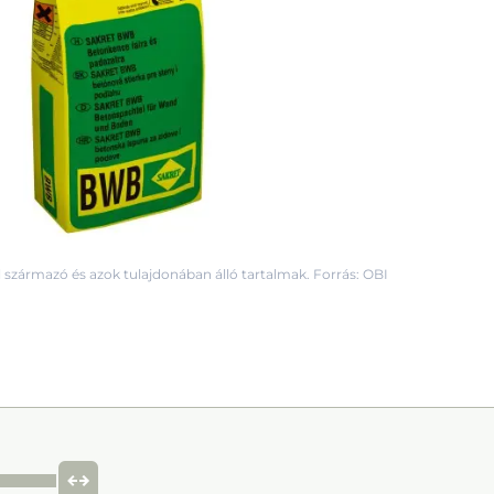
 származó és azok tulajdonában álló tartalmak. Forrás: OBI