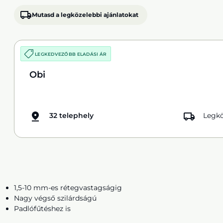
Mutasd a legközelebbi ajánlatokat
LEGKEDVEZŐBB ELADÁSI ÁR
Obi
32 telephely
Legkö
1,5-10 mm-es rétegvastagságig
Nagy végső szilárdságú
Padlófűtéshez is