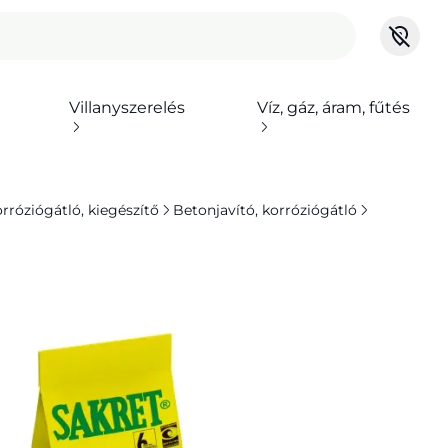
Villanyszerelés
Víz, gáz, áram, fűtés
orróziógátló, kiegészítő
Betonjavító, korróziógátló