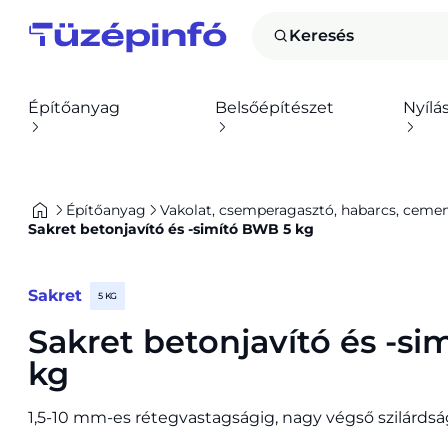
Keresés
Építőanyag
Belsőépítészet
Nyílá
Építőanyag
Vakolat, csemperagasztó, habarcs, cement,
Sakret betonjavító és -simító BWB 5 kg
Sakret
5 KG
Sakret betonjavító és -s
kg
1,5-10 mm-es rétegvastagságig, nagy végső szilárdsá