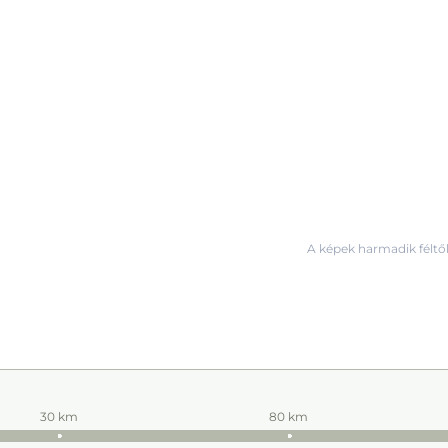
A képek harmadik féltől
30 km
80 km