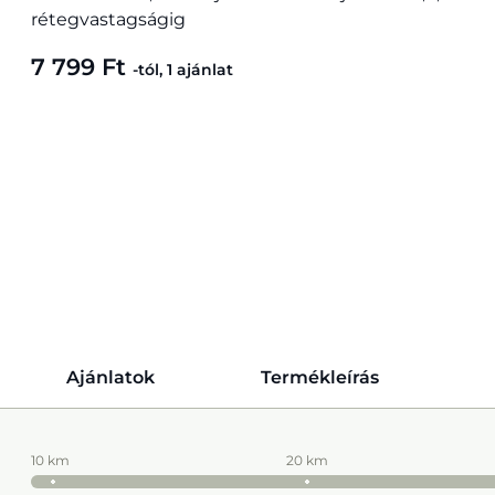
rétegvastagságig
7 799 Ft
-tól, 1 ajánlat
Ajánlatok
Termékleírás
10 km
20 km