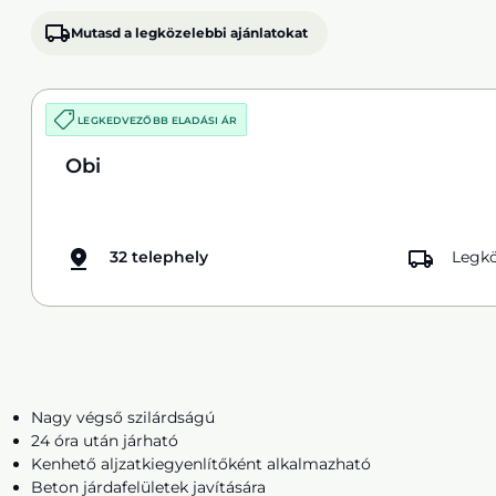
Mutasd a legközelebbi ajánlatokat
LEGKEDVEZŐBB ELADÁSI ÁR
Obi
32 telephely
Legkö
Nagy végső szilárdságú
24 óra után járható
Kenhető aljzatkiegyenlítőként alkalmazható
Beton járdafelületek javítására