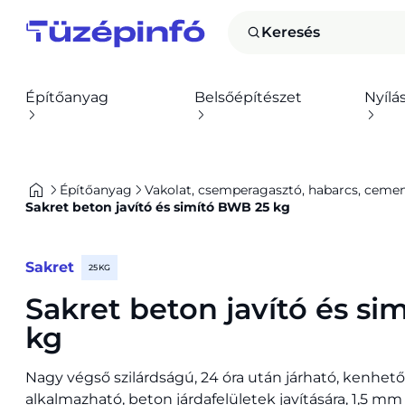
Keresés
Építőanyag
Belsőépítészet
Nyílá
Építőanyag
Vakolat, csemperagasztó, habarcs, cement,
Sakret beton javító és simító BWB 25 kg
Sakret
25 KG
Sakret beton javító és s
kg
Nagy végső szilárdságú, 24 óra után járható, kenhető
alkalmazható, beton járdafelületek javítására, 1,5 mm 