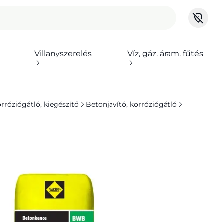
Villanyszerelés
Víz, gáz, áram, fűtés
orróziógátló, kiegészítő
Betonjavító, korróziógátló