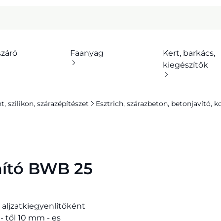
száró
Faanyag
Kert, barkács,
kiegészítők
 szilikon, szárazépítészet
Esztrich, szárazbeton, betonjavító, k
imító BWB 25
 aljzatkiegyenlítőként
- től 10 mm - es