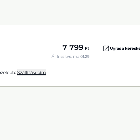
7 799
Ft
Ugrás a keres
Ár frissítve: ma 01:29
zelebb:
Szállítási cím