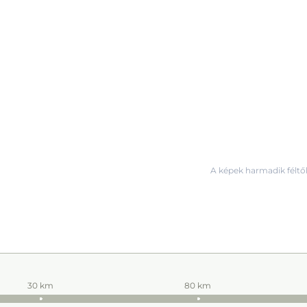
A képek harmadik féltől
30 km
80 km