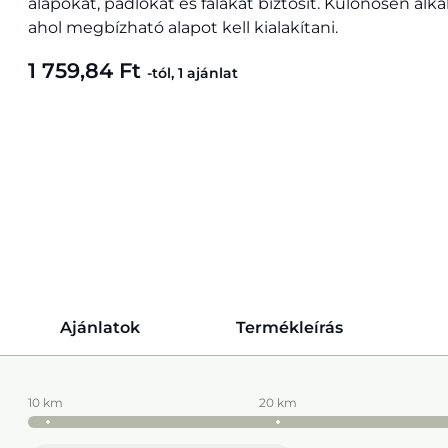
alapokat, padlókat és falakat biztosít. Különösen al
ahol megbízható alapot kell kialakítani.
1 759,84 Ft
-tól, 1 ajánlat
Ajánlatok
Termékleírás
10 km
20 km