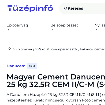
Keresés
Építőanyag
Belsőépítészet
Nyílá
Építőanyag
Vakolat, csemperagasztó, habarcs, cement,
Danucem
25 KG
Magyar Cement Danucem
25 kg 32,5R CEM II/C-M (S
A Danucem Házépítő 25 kg 32,5R CEM II/C-M (S-LL) ce
házépítéshez. Kiváló minőségű, gyorsan kötő cement