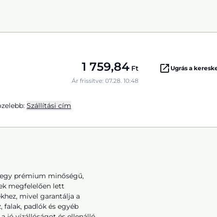
1 759,84
Ft
Ugrás a keres
Ár frissítve: 07.28. 10:48
zelebb:
Szállítási cím
t egy prémium minőségű,
ek megfelelően lett
ekhez, mivel garantálja a
, falak, padlók és egyéb
a jó vízállóságot és ellenálló