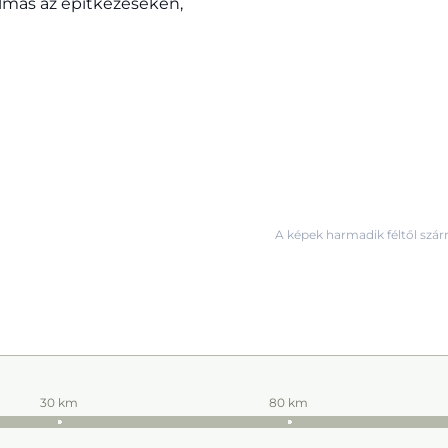
kalmas az építkezéseken,
A képek harmadik féltől szár
30 km
80 km