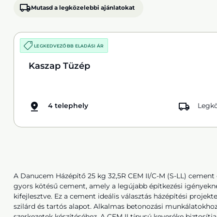
Mutasd a legközelebbi ajánlatokat
LEGKEDVEZŐBB ELADÁSI ÁR
Kaszap Tüzép
4 telephely
Legkö
A Danucem Házépítő 25 kg 32,5R CEM II/C-M (S-LL) cemen
gyors kötésű cement, amely a legújabb építkezési igényekn
kifejlesztve. Ez a cement ideális választás házépítési projekt
szilárd és tartós alapot. Alkalmas betonozási munkálatokhoz
szerkezetek készítéséhez. A CEM II típusú keveréke biztosítja 