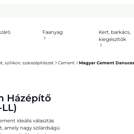
száró
Faanyag
Kert, barkács,
kiegészítők
 szilikon, szárazépítészet
Cement
Magyar Cement Danucem H
 Házépítő
-LL)
ment ideális választás
, amely nagy szilárdságú