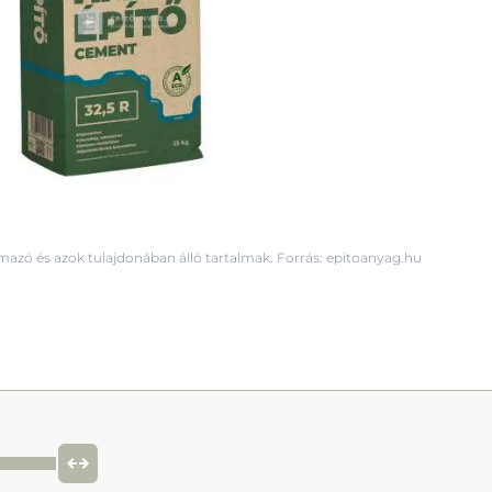
mazó és azok tulajdonában álló tartalmak. Forrás: epitoanyag.hu