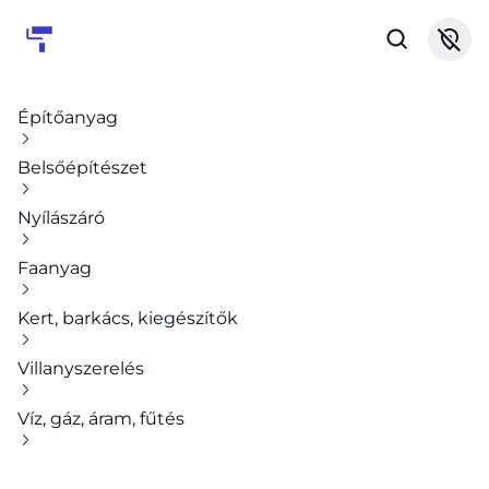
Építőanyag
Belsőépítészet
Nyílászáró
Faanyag
Kert, barkács, kiegészítők
Villanyszerelés
Víz, gáz, áram, fűtés