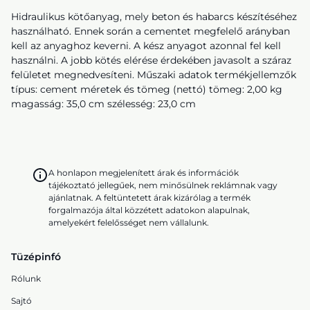
Hidraulikus kötőanyag, mely beton és habarcs készítéséhez
használható. Ennek során a cementet megfelelő arányban
kell az anyaghoz keverni. A kész anyagot azonnal fel kell
használni. A jobb kötés elérése érdekében javasolt a száraz
felületet megnedvesíteni. Műszaki adatok termékjellemzők
típus: cement méretek és tömeg (nettó) tömeg: 2,00 kg
magasság: 35,0 cm szélesség: 23,0 cm
A honlapon megjelenített árak és információk
tájékoztató jellegűek, nem minősülnek reklámnak vagy
ajánlatnak. A feltüntetett árak kizárólag a termék
forgalmazója által közzétett adatokon alapulnak,
amelyekért felelősséget nem vállalunk.
Tüzépinfó
Rólunk
Sajtó