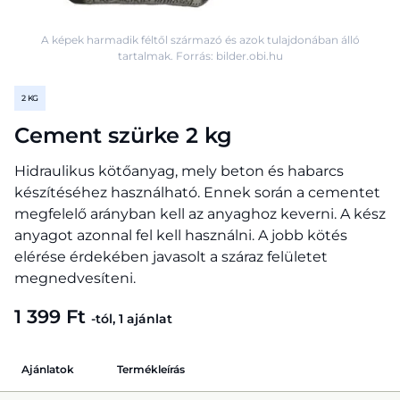
A képek harmadik féltől származó és azok tulajdonában álló
tartalmak. Forrás: bilder.obi.hu
2 KG
Cement szürke 2 kg
Hidraulikus kötőanyag, mely beton és habarcs
készítéséhez használható. Ennek során a cementet
megfelelő arányban kell az anyaghoz keverni. A kész
anyagot azonnal fel kell használni. A jobb kötés
elérése érdekében javasolt a száraz felületet
megnedvesíteni.
1 399 Ft
-tól, 1 ajánlat
Ajánlatok
Termékleírás