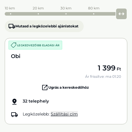
10 km
20 km
30 km
80 km
Mutasd a legközelebbi ajánlatokat
LEGKEDVEZŐBB ELADÁSI ÁR
Obi
1 399
Ft
Ár frissítve: ma 01:20
Ugrás a kereskedőhöz
32 telephely
Legközelebb:
Szállítási cím