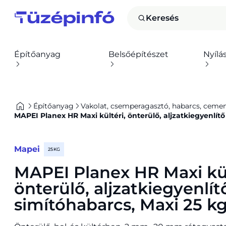
Keresés
Építőanyag
Belsőépítészet
Nyílá
Építőanyag
Vakolat, csemperagasztó, habarcs, cement,
MAPEI Planex HR Maxi kültéri, önterülő, aljzatkiegyenlítő
Mapei
25 KG
MAPEI Planex HR Maxi kül
önterülő, aljzatkiegyenlít
simítóhabarcs, Maxi 25 k