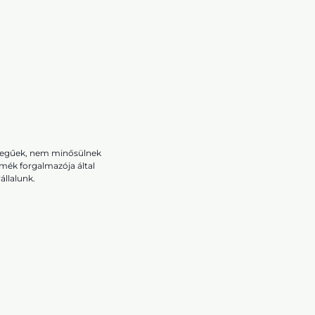
ellegűek, nem minősülnek
rmék forgalmazója által
állalunk.