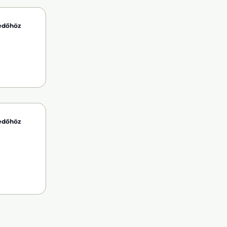
kedőhöz
kedőhöz