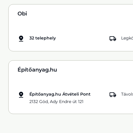
Obi
32 telephely
Legkö
Építőanyag.hu
Építőanyag.hu Átvételi Pont
Távol
2132 Göd, Ady Endre út 121