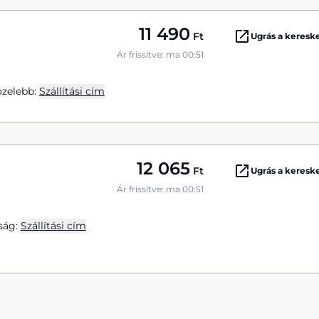
11 490
Ft
Ugrás a keres
Ár frissítve: ma 00:51
zelebb:
Szállítási cím
12 065
Ft
Ugrás a keres
Ár frissítve: ma 00:51
ság:
Szállítási cím