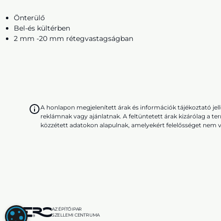
Önterülő
Bel-és kültérben
2 mm -20 mm rétegvastagságban
A honlapon megjelenített árak és információk tájékoztató j
reklámnak vagy ajánlatnak. A feltüntetett árak kizárólag a te
közzétett adatokon alapulnak, amelyekért felelősséget nem v
AZ ÉPÍTŐIPAR
SÜTI (COOKIE) BEÁLLÍTÁSOK
SZELLEMI CENTRUMA