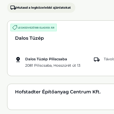
Mutasd a legközelebbi ajánlatokat
LEGKEDVEZŐBB ELADÁSI ÁR
Dalos Tüzép
Dalos Tüzép Piliscsaba
Távol
2081 Piliscsaba, Hosszúrét út 13
Hofstadter Építőanyag Centrum Kft.