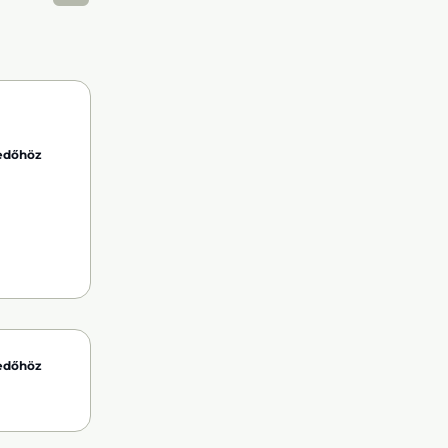
kedőhöz
kedőhöz