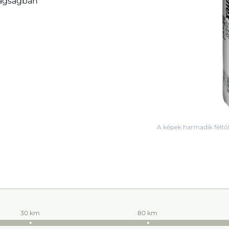
tagságban
A képek harmadik féltől
30 km
80 km