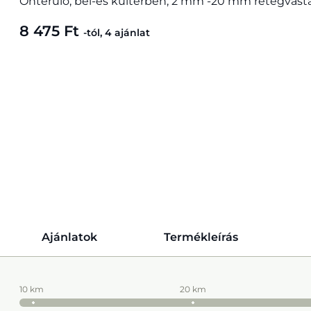
Önterülő, bel-és kültérben, 2 mm -20 mm rétegvas
8 475 Ft
-tól, 4 ajánlat
Ajánlatok
Termékleírás
10 km
20 km