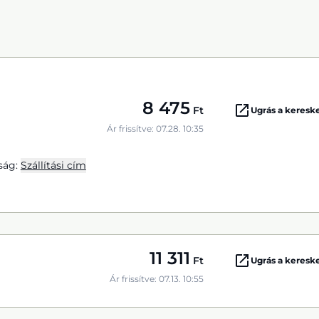
8 475
Ft
Ugrás a keres
Ár frissítve: 07.28. 10:35
ság:
Szállítási cím
11 311
Ft
Ugrás a keres
Ár frissítve: 07.13. 10:55