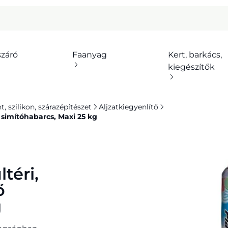
száró
Faanyag
Kert, barkács,
kiegészítők
 szilikon, szárazépítészet
Aljzatkiegyenlítő
 simítóhabarcs, Maxi 25 kg
téri,
ő
g