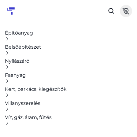
Építőanyag
Belsőépítészet
Nyílászáró
Faanyag
Kert, barkács, kiegészítők
Villanyszerelés
Víz, gáz, áram, fűtés