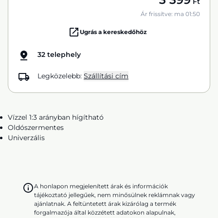
Ft
Ár frissítve: ma 01:50
Ugrás a kereskedőhöz
32 telephely
Legközelebb:
Szállítási cím
Vízzel 1:3 arányban hígítható
Oldószermentes
Univerzális
A honlapon megjelenített árak és információk
tájékoztató jellegűek, nem minősülnek reklámnak vagy
ajánlatnak. A feltüntetett árak kizárólag a termék
forgalmazója által közzétett adatokon alapulnak,