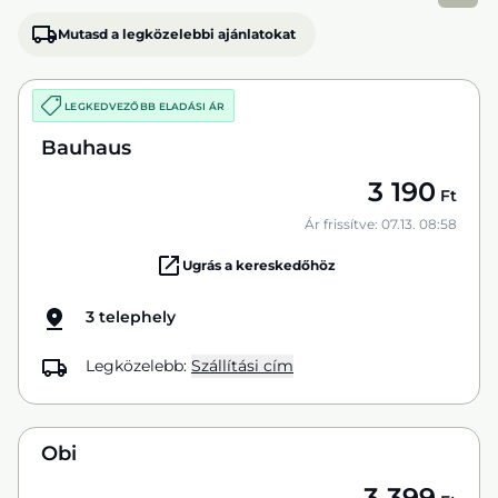
Mutasd a legközelebbi ajánlatokat
LEGKEDVEZŐBB ELADÁSI ÁR
Bauhaus
3 190
Ft
Ár frissítve: 07.13. 08:58
Ugrás a kereskedőhöz
3 telephely
Legközelebb:
Szállítási cím
Obi
3 399