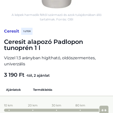
A képek harmadik féltől származó és azok tulajdonában álló
tartalmak. Forrás: OBI
Ceresit
1 LITER
Ceresit alapozó Padlopon
tunoprén 1 l
Vízzel 1:3 arányban hígítható, oldószermentes,
univerzális
3 190 Ft
-tól, 2 ajánlat
Ajánlatok
Termékleírás
10 km
20 km
30 km
80 km