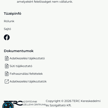
amelyekért felelősséget nem vállalunk.
Tüzépinfó
Rólunk
Sajtó
Dokumentumok
Adatkezelési tájékoztató
Süti tájékoztató
Felhasználási feltételek
Adatkezelési tájékoztatók
Copyright © 2026 TERC Kereskedelmi
AZ ÉPÍTŐIPAR
SZELLEMI CENTRUMA
és Szolgáltató Kft.
SÜTI (COOKIE) BEÁLLÍTÁSOK