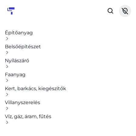
Építőanyag
Belsőépítészet
Nyílászáró
Faanyag
Kert, barkács, kiegészítők
Villanyszerelés
Víz, gáz, áram, fűtés