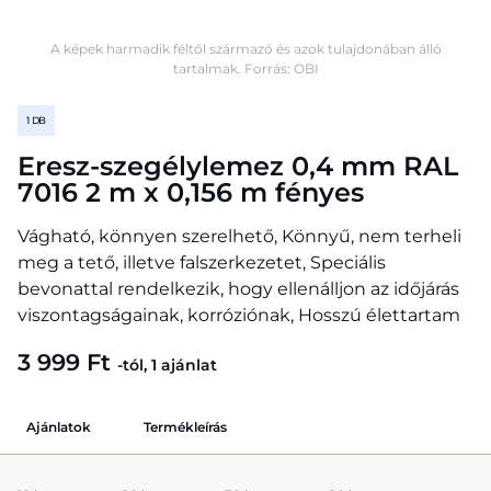
A képek harmadik féltől származó és azok tulajdonában álló
tartalmak. Forrás: OBI
1 DB
Eresz-szegélylemez 0,4 mm RAL
7016 2 m x 0,156 m fényes
Vágható, könnyen szerelhető, Könnyű, nem terheli
meg a tető, illetve falszerkezetet, Speciális
bevonattal rendelkezik, hogy ellenálljon az időjárás
viszontagságainak, korróziónak, Hosszú élettartam
3 999 Ft
-tól, 1 ajánlat
Ajánlatok
Termékleírás