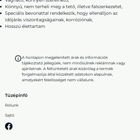
Vágható, könnyen szerelhető,
Könnyű, nem terheli meg a tető, illetve falszerkezetet,
Speciális bevonattal rendelkezik, hogy ellenálljon az
időjárás viszontagságainak, korróziónak,
Hosszú élettartam
A honlapon megjelenített árak és információk
tájékoztató jellegűek, nem minősülnek reklámnak vagy
ajánlatnak. A feltüntetett árak kizárólag a termék
forgalmazója által közzétett adatokon alapulnak,
amelyekért felelősséget nem vállalunk.
Tüzépinfó
Rólunk
Sajtó