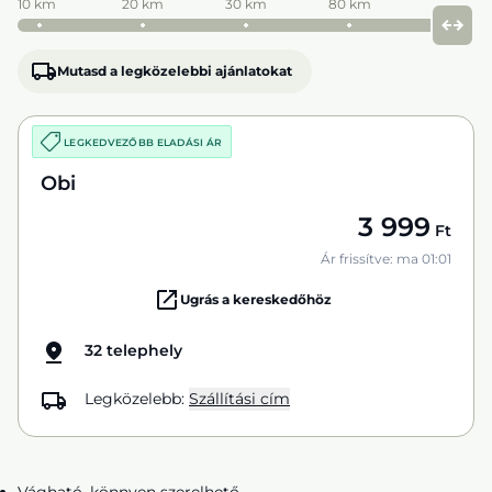
10 km
20 km
30 km
80 km
Mutasd a legközelebbi ajánlatokat
LEGKEDVEZŐBB ELADÁSI ÁR
Obi
3 999
Ft
Ár frissítve: ma 01:01
Ugrás a kereskedőhöz
32 telephely
Legközelebb:
Szállítási cím