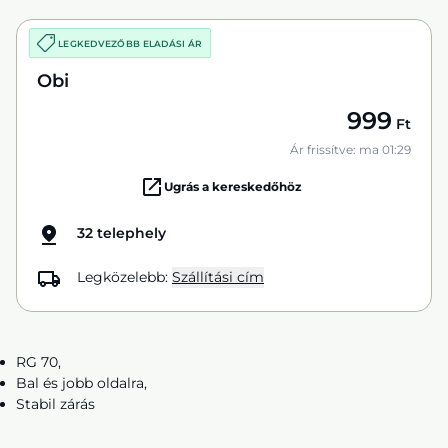
LEGKEDVEZŐBB ELADÁSI ÁR
Obi
999
Ft
Ár frissítve: ma 01:29
Ugrás a kereskedőhöz
32 telephely
Legközelebb:
Szállítási cím
RG 70,
Bal és jobb oldalra,
Stabil zárás