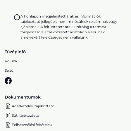
A honlapon megjelenített árak és információk
tájékoztató jellegűek, nem minősülnek reklámnak vagy
ajánlatnak. A feltüntetett árak kizárólag a termék
forgalmazója által közzétett adatokon alapulnak,
amelyekért felelősséget nem vállalunk.
Tüzépinfó
Rólunk
Sajtó
Dokumentumok
Adatkezelési tájékoztató
Süti tájékoztató
Felhasználási feltételek