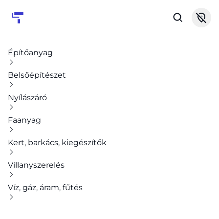
Építőanyag
Belsőépítészet
Nyílászáró
Faanyag
Kert, barkács, kiegészítők
Villanyszerelés
Víz, gáz, áram, fűtés