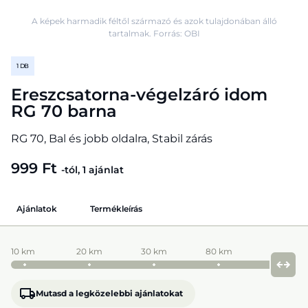
A képek harmadik féltől származó és azok tulajdonában álló
tartalmak. Forrás: OBI
1 DB
Ereszcsatorna-végelzáró idom
RG 70 barna
RG 70, Bal és jobb oldalra, Stabil zárás
999 Ft
-tól, 1 ajánlat
Ajánlatok
Termékleírás
10 km
20 km
30 km
80 km
Mutasd a legközelebbi ajánlatokat