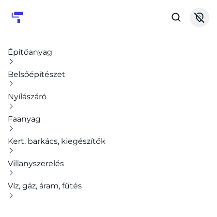
Építőanyag
Belsőépítészet
Nyílászáró
Faanyag
Kert, barkács, kiegészítők
Villanyszerelés
Víz, gáz, áram, fűtés