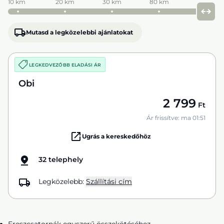
10 km
20 km
30 km
80 km
Mutasd a legközelebbi ajánlatokat
LEGKEDVEZŐBB ELADÁSI ÁR
Obi
2 799
Ft
Ár frissítve: ma 01:51
Ugrás a kereskedőhöz
32 telephely
Legközelebb:
Szállítási cím