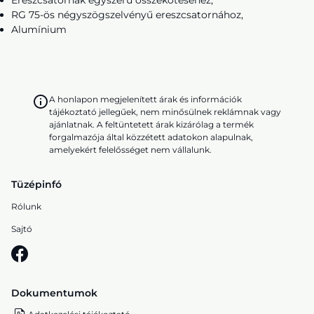
Ereszcsatornák egyszerű összekötéséhez,
RG 75-ös négyszögszelvényű ereszcsatornához,
Alumínium
A honlapon megjelenített árak és információk
tájékoztató jellegűek, nem minősülnek reklámnak vagy
ajánlatnak. A feltüntetett árak kizárólag a termék
forgalmazója által közzétett adatokon alapulnak,
amelyekért felelősséget nem vállalunk.
Tüzépinfó
Rólunk
Sajtó
Dokumentumok