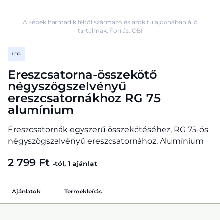
A képek harmadik féltől származó és azok tulajdonában álló
tartalmak. Forrás: OBI
1 DB
Ereszcsatorna-összekötő
négyszögszelvényű
ereszcsatornákhoz RG 75
alumínium
Ereszcsatornák egyszerű összekötéséhez, RG 75-ös
négyszögszelvényű ereszcsatornához, Alumínium
2 799 Ft
-tól, 1 ajánlat
Ajánlatok
Termékleírás