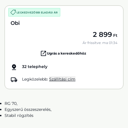
LEGKEDVEZŐBB ELADÁSI ÁR
Obi
2 899
Ft
Ár frissítve: ma 01:34
Ugrás a kereskedőhöz
32 telephely
Legközelebb:
Szállítási cím
RG 70,
Egyszerű összeszerelés,
Stabil rögzítés