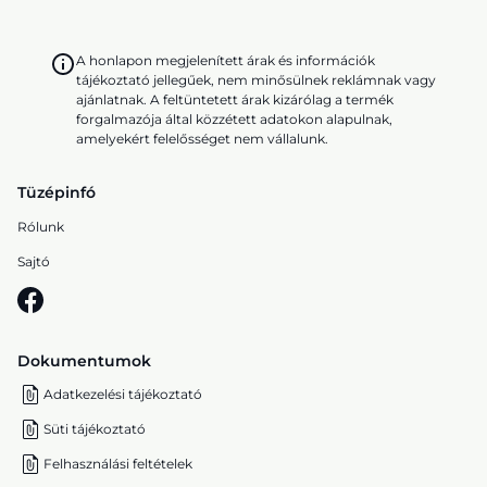
A honlapon megjelenített árak és információk
tájékoztató jellegűek, nem minősülnek reklámnak vagy
ajánlatnak. A feltüntetett árak kizárólag a termék
forgalmazója által közzétett adatokon alapulnak,
amelyekért felelősséget nem vállalunk.
Tüzépinfó
Rólunk
Sajtó
Dokumentumok
Adatkezelési tájékoztató
Süti tájékoztató
Felhasználási feltételek