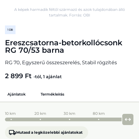
A képek harmadik féltől származó és azok tulajdonában álló
tartalmak. Forrás: OBI
1 DB
Ereszcsatorna-betorkollócsonk
RG 70/53 barna
RG 70, Egyszerű összeszerelés, Stabil rögzítés
2 899 Ft
-tól, 1 ajánlat
Ajánlatok
Termékleírás
10 km
20 km
30 km
80 km
Mutasd a legközelebbi ajánlatokat