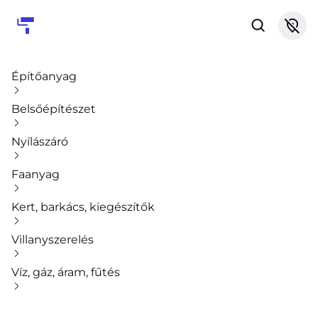
Építőanyag
Belsőépítészet
Nyílászáró
Faanyag
Kert, barkács, kiegészítők
Villanyszerelés
Víz, gáz, áram, fűtés