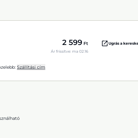
2 599
Ft
Ugrás a keres
Ár frissítve: ma 02:16
zelebb:
Szállítási cím
sználható