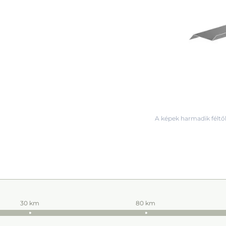
A képek harmadik féltől
30 km
80 km