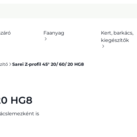
száró
Faanyag
Kert, barkács,
kiegészítők
zítő
Sarei Z-profil 45° 20/ 60/ 20 HG8
 20 HG8
kácslemezként is