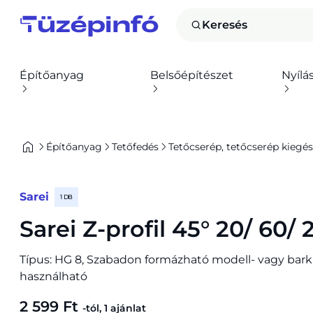
Keresés
Építőanyag
Belsőépítészet
Nyílá
Építőanyag
Tetőfedés
Tetőcserép, tetőcserép kiegés
Sarei
1 DB
Sarei Z-profil 45° 20/ 60/
Típus: HG 8, Szabadon formázható modell- vagy bar
használható
2 599 Ft
-tól, 1 ajánlat