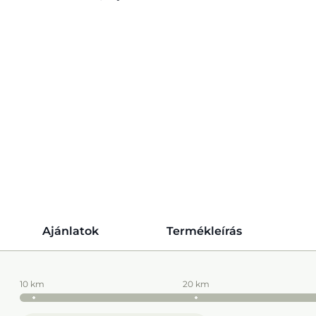
Ajánlatok
Termékleírás
10 km
20 km