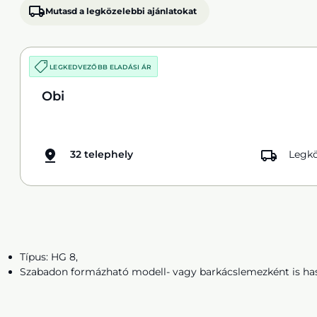
Mutasd a legközelebbi ajánlatokat
LEGKEDVEZŐBB ELADÁSI ÁR
Obi
32 telephely
Legkö
Típus: HG 8,
Szabadon formázható modell- vagy barkácslemezként is ha