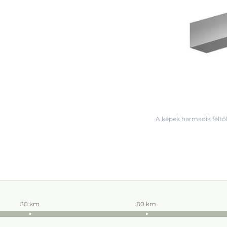
A képek harmadik féltől
30 km
80 km