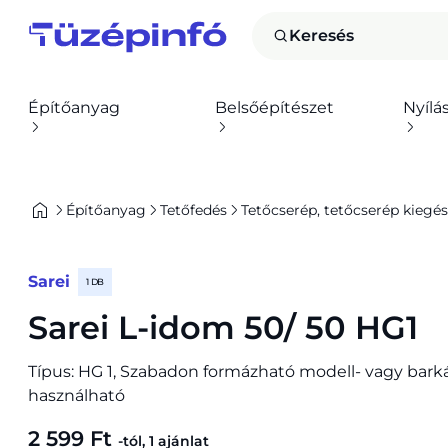
Keresés
Építőanyag
Belsőépítészet
Nyílá
Építőanyag
Tetőfedés
Tetőcserép, tetőcserép kiegés
Sarei
1 DB
Sarei L-idom 50/ 50 HG1
Típus: HG 1, Szabadon formázható modell- vagy bark
használható
2 599 Ft
-tól, 1 ajánlat