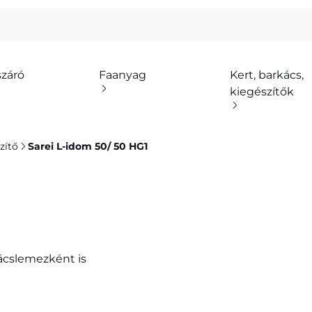
száró
Faanyag
Kert, barkács,
kiegészítők
zítő
Sarei L-idom 50/ 50 HG1
ácslemezként is