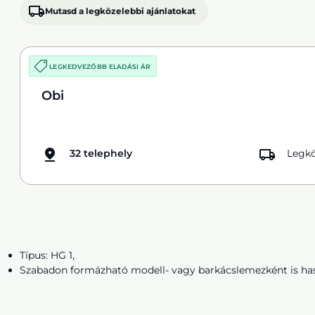
Mutasd a legközelebbi ajánlatokat
LEGKEDVEZŐBB ELADÁSI ÁR
Obi
32 telephely
Legkö
Típus: HG 1,
Szabadon formázható modell- vagy barkácslemezként is ha