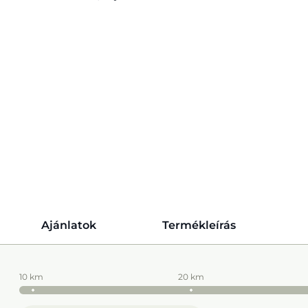
Ajánlatok
Termékleírás
10 km
20 km