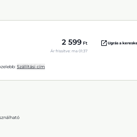
2 599
Ft
Ugrás a keres
Ár frissítve: ma 01:37
zelebb:
Szállítási cím
sználható