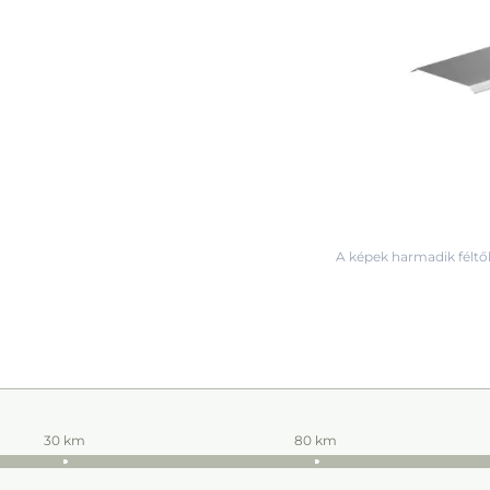
A képek harmadik féltől
30 km
80 km