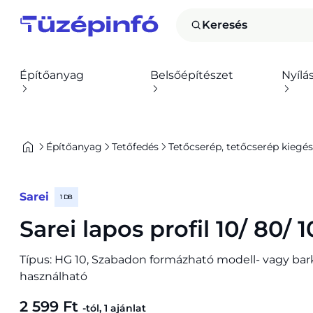
Keresés
Építőanyag
Belsőépítészet
Nyílá
Építőanyag
Tetőfedés
Tetőcserép, tetőcserép kiegés
Sarei
1 DB
Sarei lapos profil 10/ 80/ 
Típus: HG 10, Szabadon formázható modell- vagy ba
használható
2 599 Ft
-tól, 1 ajánlat