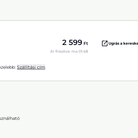
2 599
Ft
Ugrás a keres
Ár frissítve: ma 01:48
zelebb:
Szállítási cím
sználható