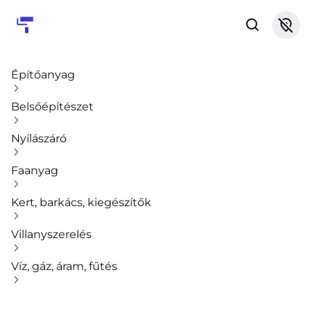
Építőanyag
Belsőépítészet
Nyílászáró
Faanyag
Kert, barkács, kiegészítők
Villanyszerelés
Víz, gáz, áram, fűtés