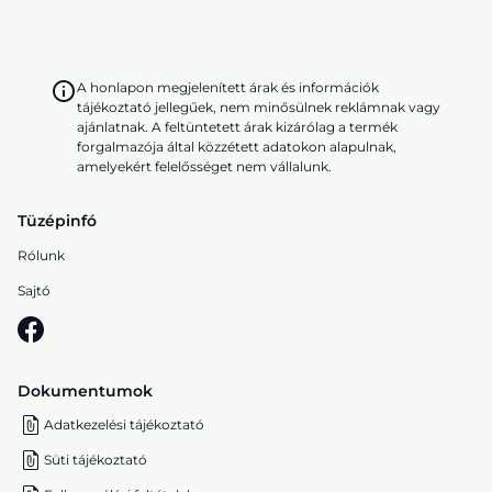
A honlapon megjelenített árak és információk
tájékoztató jellegűek, nem minősülnek reklámnak vagy
ajánlatnak. A feltüntetett árak kizárólag a termék
forgalmazója által közzétett adatokon alapulnak,
amelyekért felelősséget nem vállalunk.
Tüzépinfó
Rólunk
Sajtó
Dokumentumok
Adatkezelési tájékoztató
Süti tájékoztató