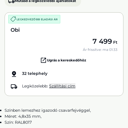
Mutasd a legközelebbi ajánlatokat
LEGKEDVEZŐBB ELADÁSI ÁR
Obi
7 499
Ft
Ár frissítve: ma 01:33
Ugrás a kereskedőhöz
32 telephely
Legközelebb:
Szállítási cím
Színben lemezhez igazodó csavarfejvéggel,
Méret: 4,8x35 mm,
Szín: RAL8017