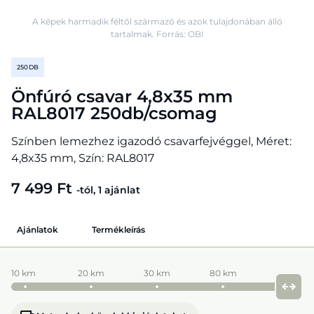
A képek harmadik féltől származó és azok tulajdonában álló
tartalmak. Forrás: OBI
250 DB
Önfúró csavar 4,8x35 mm
RAL8017 250db/csomag
Színben lemezhez igazodó csavarfejvéggel, Méret:
4,8x35 mm, Szín: RAL8017
7 499 Ft
-tól, 1 ajánlat
Ajánlatok
Termékleírás
10 km
20 km
30 km
80 km