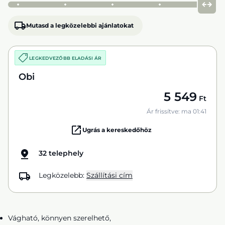
Mutasd a legközelebbi ajánlatokat
LEGKEDVEZŐBB ELADÁSI ÁR
Obi
5 549
Ft
Ár frissítve: ma 01:41
Ugrás a kereskedőhöz
32 telephely
Legközelebb:
Szállítási cím
Vágható, könnyen szerelhető,