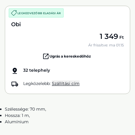
LEGKEDVEZŐBB ELADÁSI ÁR
Obi
1 349
Ft
Ár frissítve: ma 01:15
Ugrás a kereskedőhöz
32 telephely
Legközelebb:
Szállítási cím
Szélessége: 70 mm,
Hossza: 1 m,
Alumínium