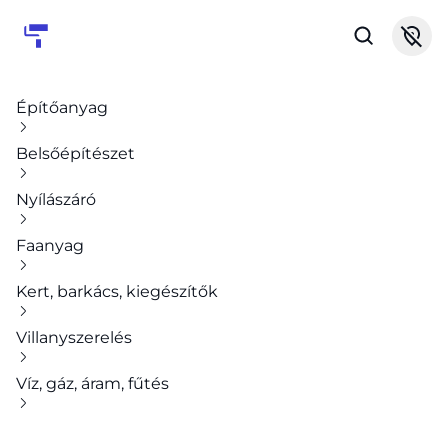
Építőanyag
Belsőépítészet
Nyílászáró
Faanyag
Kert, barkács, kiegészítők
Villanyszerelés
Víz, gáz, áram, fűtés