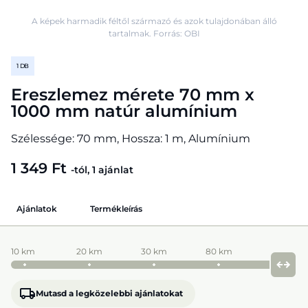
A képek harmadik féltől származó és azok tulajdonában álló
tartalmak. Forrás: OBI
1 DB
Ereszlemez mérete 70 mm x
1000 mm natúr alumínium
Szélessége: 70 mm, Hossza: 1 m, Alumínium
1 349 Ft
-tól, 1 ajánlat
Ajánlatok
Termékleírás
10 km
20 km
30 km
80 km
Mutasd a legközelebbi ajánlatokat