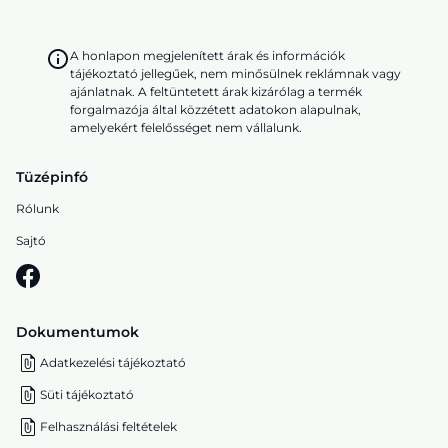
A honlapon megjelenített árak és információk
tájékoztató jellegűek, nem minősülnek reklámnak vagy
ajánlatnak. A feltüntetett árak kizárólag a termék
forgalmazója által közzétett adatokon alapulnak,
amelyekért felelősséget nem vállalunk.
Tüzépinfó
Rólunk
Sajtó
Dokumentumok
Adatkezelési tájékoztató
Süti tájékoztató
Felhasználási feltételek