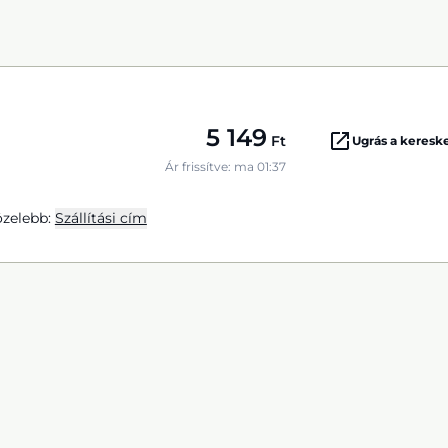
5 149
Ft
Ugrás a keres
Ár frissítve: ma 01:37
zelebb:
Szállítási cím