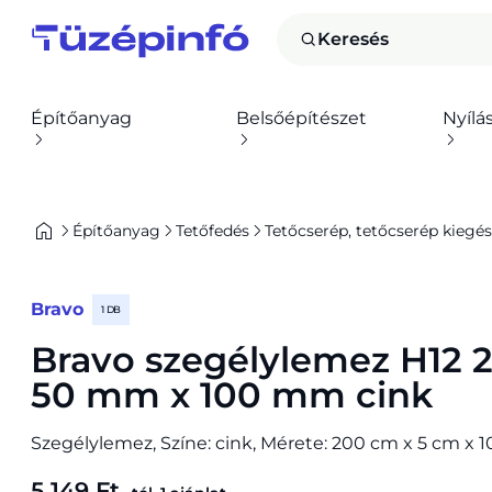
Keresés
Építőanyag
Belsőépítészet
Nyílá
Építőanyag
Tetőfedés
Tetőcserép, tetőcserép kiegés
Bravo
1 DB
Bravo szegélylemez H12
50 mm x 100 mm cink
Szegélylemez, Színe: cink, Mérete: 200 cm x 5 cm x 
5 149 Ft