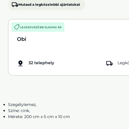
Mutasd a legközelebbi ajánlatokat
LEGKEDVEZŐBB ELADÁSI ÁR
Obi
32 telephely
Legkö
Szegélylemez,
Színe: cink,
Mérete: 200 cm x 5 cm x 10 cm