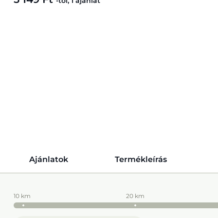
-tól, 1 ajánlat
Ajánlatok
Termékleírás
10 km
20 km