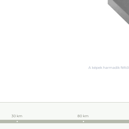
A képek harmadik féltől
30 km
80 km