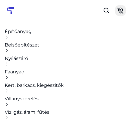
Építőanyag
Belsőépítészet
Nyílászáró
Faanyag
Kert, barkács, kiegészítők
Villanyszerelés
Víz, gáz, áram, fűtés