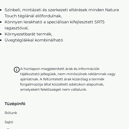
Színbeli, mintázati és szerkezeti eltérések minden Nature
Touch téglánál előfordulnak,
Könnyen lerakható a speciálisan kifejlesztett SRT5
ragasztóval,
Környezetbarát termék,
Üvegtéglákkal kombinálható
A honlapon megjelenített árak és információk
tájékoztató jellegűek, nem minősülnek reklámnak vagy
ajánlatnak. A feltüntetett árak kizárólag a termék
forgalmazója által közzétett adatokon alapulnak,
amelyekért felelősséget nem vállalunk.
Tüzépinfó
Rólunk
Sajtó