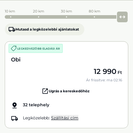
10 km
20 km
30 km
80 km
Mutasd a legközelebbi ajánlatokat
LEGKEDVEZŐBB ELADÁSI ÁR
Obi
12 990
Ft
Ár frissítve: ma 02:16
Ugrás a kereskedőhöz
32 telephely
Legközelebb:
Szállítási cím