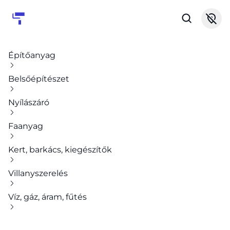
Építőanyag
Belsőépítészet
Nyílászáró
Faanyag
Kert, barkács, kiegészítők
Villanyszerelés
Víz, gáz, áram, fűtés