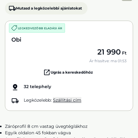
Mutasd a legközelebbi ajánlatokat
LEGKEDVEZŐBB ELADÁSI ÁR
Obi
21 990
Ft
Ár frissítve: ma 01:53
Ugrás a kereskedőhöz
32 telephely
Legközelebb:
Szállítási cím
Záróprofil 8 cm vastag üvegtéglákhoz
Egyik oldalon 45 fokban vágva