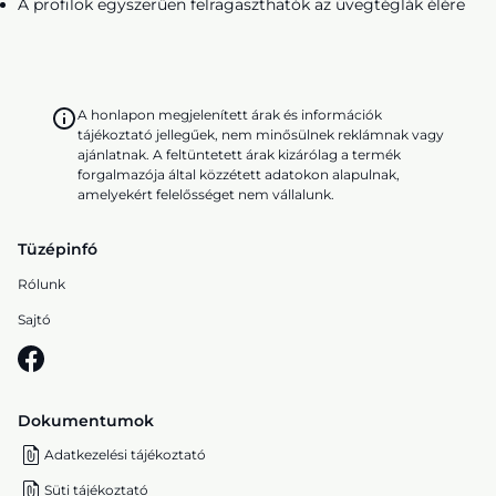
A profilok egyszerűen felragaszthatók az üvegtéglák élére
A honlapon megjelenített árak és információk
tájékoztató jellegűek, nem minősülnek reklámnak vagy
ajánlatnak. A feltüntetett árak kizárólag a termék
forgalmazója által közzétett adatokon alapulnak,
amelyekért felelősséget nem vállalunk.
Tüzépinfó
Rólunk
Sajtó
Dokumentumok
Adatkezelési tájékoztató
Süti tájékoztató