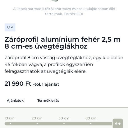
A képek harmadik féltől származó és azok tulajdonában álló
tartalmak. Forrás: OBI
2,5 M
Záróprofil alumínium fehér 2,5 m
8 cm-es üvegtéglákhoz
Záróprofil 8 cm vastag üvegtéglákhoz, egyik oldalon
45 fokban vágva, a profilok egyszerűen
felragaszthatók az üvegtéglák élére
21 990 Ft
-tól, 1 ajánlat
Ajánlatok
Termékleírás
10 km
20 km
30 km
80 km