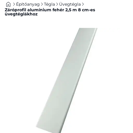
Építőanyag
Tégla
Üvegtégla
Záróprofil alumínium fehér 2,5 m 8 cm-es
üvegtéglákhoz