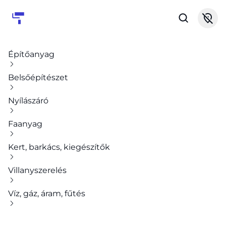
Építőanyag
Belsőépítészet
Nyílászáró
Faanyag
Kert, barkács, kiegészítők
Villanyszerelés
Víz, gáz, áram, fűtés