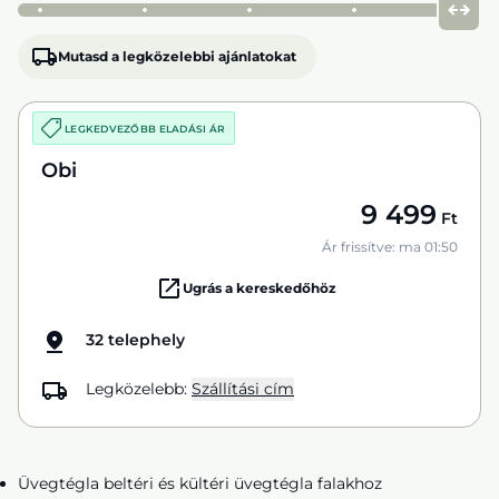
Mutasd a legközelebbi ajánlatokat
LEGKEDVEZŐBB ELADÁSI ÁR
Obi
9 499
Ft
Ár frissítve: ma 01:50
Ugrás a kereskedőhöz
32 telephely
Legközelebb:
Szállítási cím
Üvegtégla beltéri és kültéri üvegtégla falakhoz