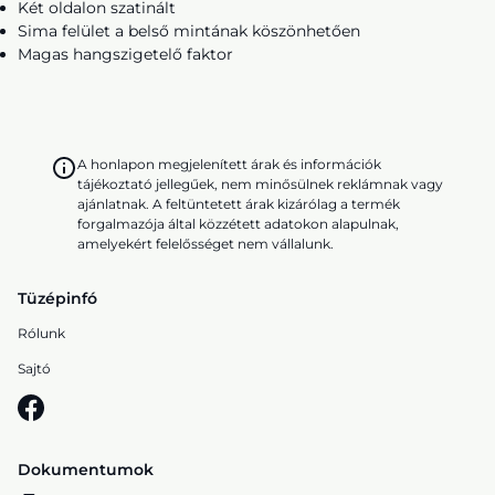
Két oldalon szatinált
Sima felület a belső mintának köszönhetően
Magas hangszigetelő faktor
A honlapon megjelenített árak és információk
tájékoztató jellegűek, nem minősülnek reklámnak vagy
ajánlatnak. A feltüntetett árak kizárólag a termék
forgalmazója által közzétett adatokon alapulnak,
amelyekért felelősséget nem vállalunk.
Tüzépinfó
Rólunk
Sajtó
Dokumentumok