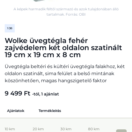
A képek harmadik féltől származó és azok tulajdonában álló
tartalmak. Forrás: OBI
1 DB
Wolke üvegtégla fehér
zajvédelem két oldalon szatinált
19 cm x 19 cm x 8 cm
Üvegtégla beltéri és kültéri üvegtégla falakhoz, két
oldalon szatinált, sima felület a belső mintának
köszönhetően, magas hangszigetelő faktor
9 499 Ft
-tól, 1 ajánlat
Ajánlatok
Termékleírás
10 km
20 km
30 km
80 km