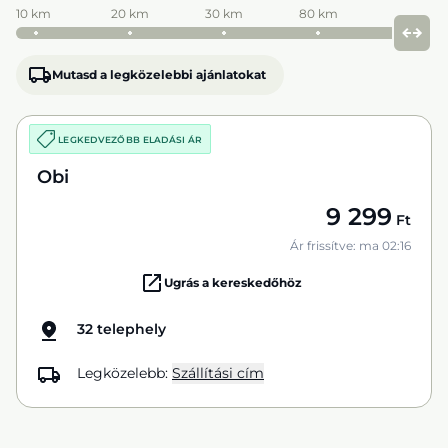
10 km
20 km
30 km
80 km
Mutasd a legközelebbi ajánlatokat
LEGKEDVEZŐBB ELADÁSI ÁR
Obi
9 299
Ft
Ár frissítve: ma 02:16
Ugrás a kereskedőhöz
32 telephely
Legközelebb:
Szállítási cím