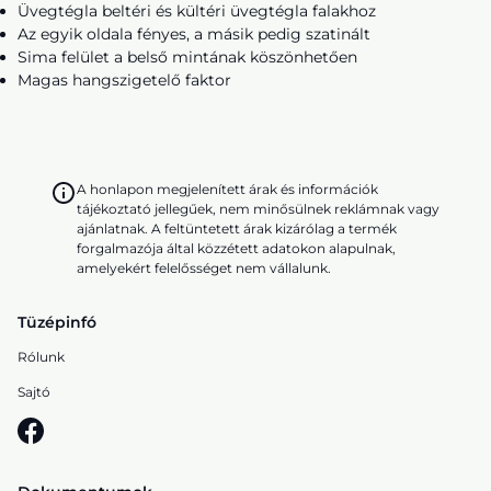
Üvegtégla beltéri és kültéri üvegtégla falakhoz
Az egyik oldala fényes, a másik pedig szatinált
Sima felület a belső mintának köszönhetően
Magas hangszigetelő faktor
A honlapon megjelenített árak és információk
tájékoztató jellegűek, nem minősülnek reklámnak vagy
ajánlatnak. A feltüntetett árak kizárólag a termék
forgalmazója által közzétett adatokon alapulnak,
amelyekért felelősséget nem vállalunk.
Tüzépinfó
Rólunk
Sajtó