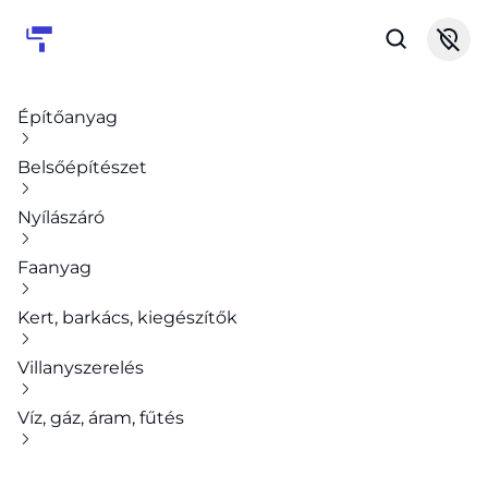
Építőanyag
Belsőépítészet
Nyílászáró
Faanyag
Kert, barkács, kiegészítők
Villanyszerelés
Víz, gáz, áram, fűtés