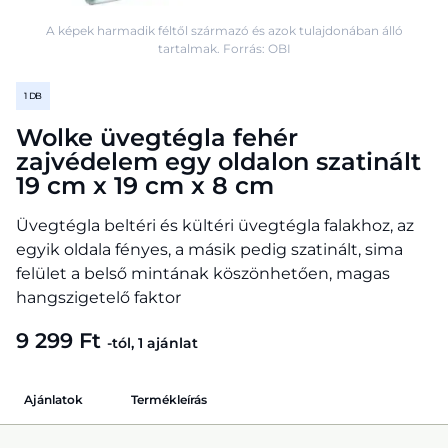
A képek harmadik féltől származó és azok tulajdonában álló
tartalmak. Forrás: OBI
1 DB
Wolke üvegtégla fehér
zajvédelem egy oldalon szatinált
19 cm x 19 cm x 8 cm
Üvegtégla beltéri és kültéri üvegtégla falakhoz, az
egyik oldala fényes, a másik pedig szatinált, sima
felület a belső mintának köszönhetően, magas
hangszigetelő faktor
9 299 Ft
-tól, 1 ajánlat
Ajánlatok
Termékleírás