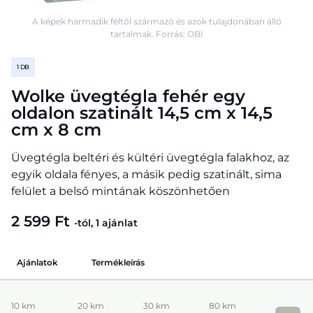
A képek harmadik féltől származó és azok tulajdonában álló
tartalmak. Forrás: OBI
1 DB
Wolke üvegtégla fehér egy
oldalon szatinált 14,5 cm x 14,5
cm x 8 cm
Üvegtégla beltéri és kültéri üvegtégla falakhoz, az
egyik oldala fényes, a másik pedig szatinált, sima
felület a belső mintának köszönhetően
2 599 Ft
-tól, 1 ajánlat
Ajánlatok
Termékleírás
10 km
20 km
30 km
80 km