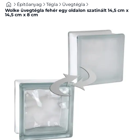
Építőanyag
Tégla
Üvegtégla
Wolke üvegtégla fehér egy oldalon szatinált 14,5 cm x
14,5 cm x 8 cm