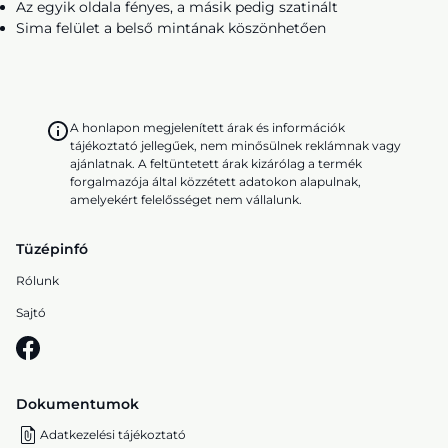
Az egyik oldala fényes, a másik pedig szatinált
Sima felület a belső mintának köszönhetően
A honlapon megjelenített árak és információk
tájékoztató jellegűek, nem minősülnek reklámnak vagy
ajánlatnak. A feltüntetett árak kizárólag a termék
forgalmazója által közzétett adatokon alapulnak,
amelyekért felelősséget nem vállalunk.
Tüzépinfó
Rólunk
Sajtó
Dokumentumok
Adatkezelési tájékoztató