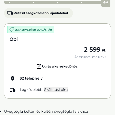
Mutasd a legközelebbi ajánlatokat
LEGKEDVEZŐBB ELADÁSI ÁR
Obi
2 599
Ft
Ár frissítve: ma 01:59
Ugrás a kereskedőhöz
32 telephely
Legközelebb:
Szállítási cím
Üvegtégla beltéri és kültéri üvegtégla falakhoz