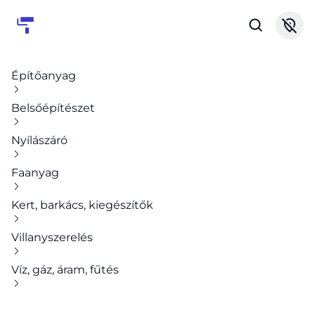
Építőanyag
Belsőépítészet
Nyílászáró
Faanyag
Kert, barkács, kiegészítők
Villanyszerelés
Víz, gáz, áram, fűtés